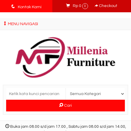
tv3ISbyqwvMDypa7aIfj2FUlPKawe7X5fX5v6wsT4Ns
q
Rp 0
Checkout
0
Kontak Kami
MENU NAVIGASI
Cari
Buka jam 08.00 s/d jam 17.00 , Sabtu jam 08.00 s/d jam 14.00,