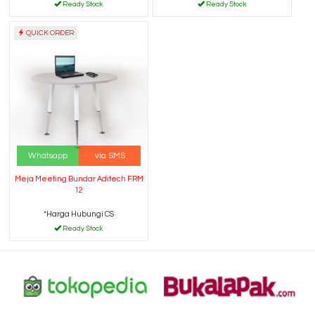
Ready Stock
Ready Stock
QUICK ORDER
Whatsapp
via SMS
Meja Meeting Bundar Aditech FRM
12
*Harga Hubungi CS
Ready Stock