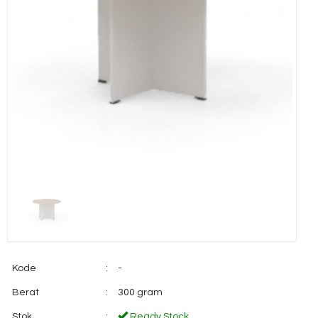
Kode
:
-
Berat
:
300 gram
Stok
:
Ready Stock