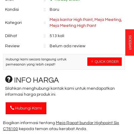
Kondisi
:
Baru
Meja kantor High Point
,
Meja Meeting
,
Kategori
:
Meja Meeting High Point
Dilihat
:
513 kali
SIDEBAR
Review
:
Belum ada review
Hubungi kami secara langsung untuk
QUICK ORDER
pemesanan yang lebih cepat!
INFO HARGA
Silahkan menghubungi kontak kami untuk mendapatkan
informasi harga produk ini.
Hubungi Kami
Bagikan informasi tentang
Meja Rapat bundar Highpoint Six
CT6100
kepada teman atau kerabat Anda.