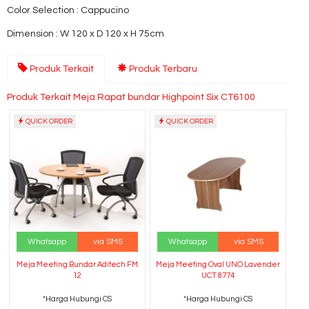
Color Selection : Cappucino
Dimension : W 120 x D 120 x H 75cm
Produk Terkait
Produk Terbaru
Produk Terkait Meja Rapat bundar Highpoint Six CT6100
QUICK ORDER
QUICK ORDER
Whatsapp
via SMS
Whatsapp
via SMS
Meja Meeting Bundar Aditech FM
Meja Meeting Oval UNO Lavender
12
UCT 8774
*Harga Hubungi CS
*Harga Hubungi CS