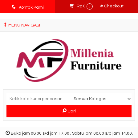
tv3ISbyqwvMDypa7aIfj2FUlPKawe7X5fX5v6wsT4Ns
q
Rp 0
Checkout
0
Kontak Kami
MENU NAVIGASI
Cari
Buka jam 08.00 s/d jam 17.00 , Sabtu jam 08.00 s/d jam 14.00,