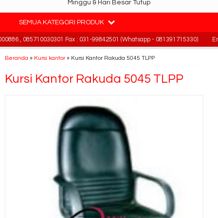
Minggu & Hari Besar Tutup
SEMUA KATEGORI PRODUK
0886 , 085710030301 Fax : 031-99842501 (Whatsapp - 081391715330)
Emai
Beranda
»
Kursi kantor
»
Kursi Kantor Rakuda 5045 TLPP
Kursi Kantor Rakuda 5045 TLPP