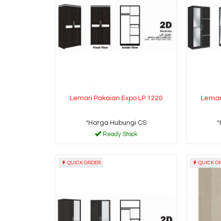
Lemari Pakaian Expo LP 1220
Lemar
*Harga Hubungi CS
*
Ready Stock
QUICK ORDER
QUICK O