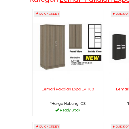
QUICK ORDER
QUICK O
Lemari Pakaian Expo LP 108
Lemari
*Harga Hubungi CS
*
Ready Stock
QUICK ORDER
QUICK O