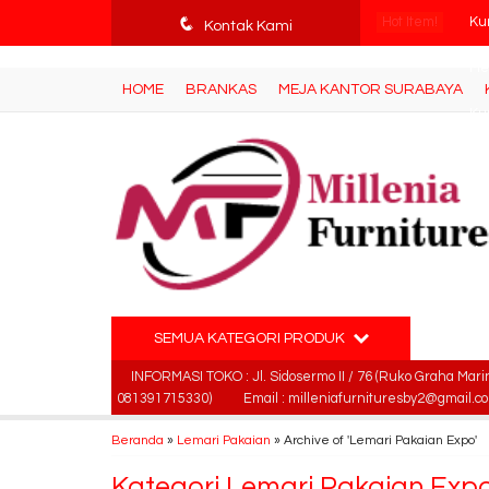
tv3ISbyqwvMDypa7aIfj2FUlPKawe7X5fX5v6wsT4Ns
q
Hot Item!
Kur
Kontak Kami
Me
HOME
BRANKAS
MEJA KANTOR SURABAYA
Ku
Mob
Le
Ku
Kur
SEMUA KATEGORI PRODUK
Le
INFORMASI TOKO : Jl. Sidosermo II / 76 (Ruko Graha Mari
081391715330)
Email : milleniafurnituresby2@gmail.c
Beranda
»
Lemari Pakaian
»
Archive of 'Lemari Pakaian Expo'
Kategori
Lemari Pakaian Exp