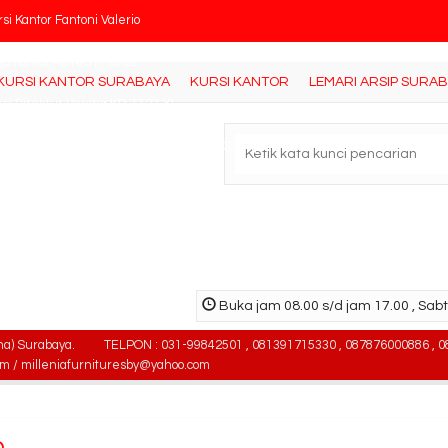
si Kantor Fantoni Valerio
ja Kantor Aditech MG 02
KURSI KANTOR SURABAYA
KURSI KANTOR
LEMARI ARSIP SURA
rsi Direktur Verona KD-1123-XL
ile File Alba Mekanik MF AUM 1-03 ( 40 Compartm....
mari Arsip Kantor Modera M-58
rsi Kantor Brother BR 108 AH
si Kantor Fantoni Illionis
Buka jam 08.00 s/d jam 17.00 , Sabt
mari Pakaian Orbitrend CM 2101
na) Surabaya.
TELPON : 031-99842501 , 081391715330 , 087876000886 , 0
om / milleniafurnituresby@yahoo.com
o