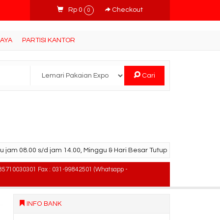
Rp 0
Checkout
0
BAYA
PARTISI KANTOR
Cari
u jam 08.00 s/d jam 14.00, Minggu & Hari Besar Tutup
85710030301 Fax : 031-99842501 (Whatsapp -
INFO BANK