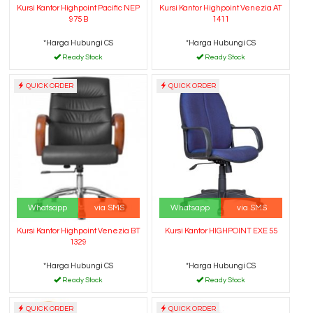
Kursi Kantor Highpoint Pacific NEP
Kursi Kantor Highpoint Venezia AT
975 B
1411
*Harga Hubungi CS
*Harga Hubungi CS
Ready Stock
Ready Stock
QUICK ORDER
QUICK ORDER
Whatsapp
via SMS
Whatsapp
via SMS
Kursi Kantor Highpoint Venezia BT
Kursi Kantor HIGHPOINT EXE 55
1329
*Harga Hubungi CS
*Harga Hubungi CS
Ready Stock
Ready Stock
QUICK ORDER
QUICK ORDER