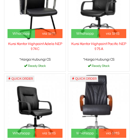
Whatsapp
via SMS
Whatsapp
via SMS
Kursi Kantor Highpoint Adela NEP
Kursi Kantor Highpoint Pacific NEP
974 C
975 A
*Harga Hubungi CS
*Harga Hubungi CS
Ready Stock
Ready Stock
QUICK ORDER
QUICK ORDER
Whatsapp
via SMS
Whatsapp
via SMS