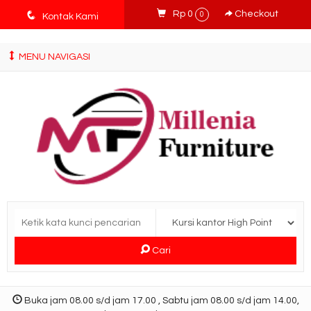
tv3ISbyqwvMDypa7aIfj2FUlPKawe7X5fX5v6wsT4Ns
q
Rp 0
Checkout
0
Kontak Kami
MENU NAVIGASI
Cari
Buka jam 08.00 s/d jam 17.00 , Sabtu jam 08.00 s/d jam 14.00,