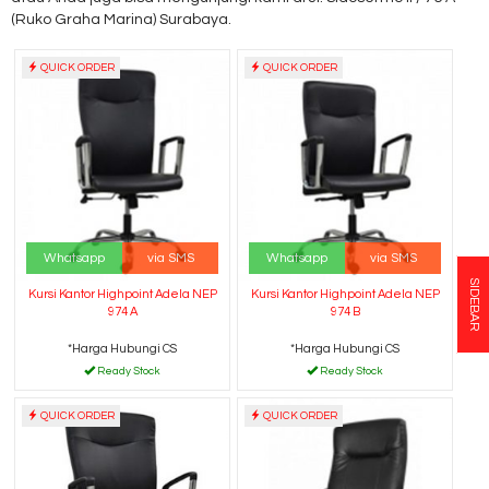
(Ruko Graha Marina) Surabaya.
QUICK ORDER
QUICK ORDER
Whatsapp
via SMS
Whatsapp
via SMS
SIDEBAR
Kursi Kantor Highpoint Adela NEP
Kursi Kantor Highpoint Adela NEP
974 A
974 B
*Harga Hubungi CS
*Harga Hubungi CS
Ready Stock
Ready Stock
QUICK ORDER
QUICK ORDER