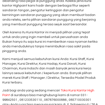
dibanding rasa pegal di punggung anda. Koleksi jenis kursi
kantor HIghpoint kami hadir dengan berbagai fitur seperti
sandaran tangan, pengatur ketinggian dan pengatur
kemiringan sandaran punggung yang akan membuat badan
anda releks, serta pilihan sandaran punggung yang berjaring
yang membuat punggung terasa sejuk saat bersandar.
Oleh karena itu Kursi Kantor ini menjadi pilihan yang tepat
untuk anda yang ingin membeli untuk perusahaan anda
Bukan hanya itu saja kursi ini memberikan rasa nyaman ketika
anda mendudukinya tanpa menimbulkan rasa sakit pada
pinggang anda.
Kami menjual semua kebutuhan kursi Anda: Kursi Staff, Kursi
Manager, Kursi Direktur, Kursi Hadap, Kursi Donati, Kursi
Chairman, Kursi Indachi dan masih banyak jenis kursi kerja
lainnya sesuai kebutuhan / keperluan anda. Banyak pilihan
merek Kursi Staff / Manager / Direktur, Tersedia Model Produk
Kursi terbaru.
Jadi bagi anda yang sedang mencari
Toko Kursi Kantor High
Point
di surabaya bisa menghubungi kami di nomor 031-
99842501 , 081233530110 , 087876000886 , 085710030301
atau Anda juga bisa mengunjungi kami di Jl. Sidosermo II / 76 A