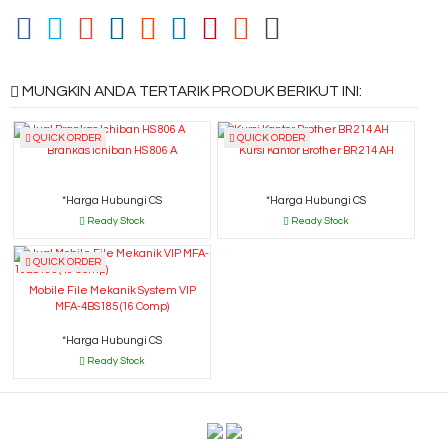
MUNGKIN ANDA TERTARIK PRODUK BERIKUT INI:
QUICK ORDER
QUICK ORDER
Brankas Ichiban HS 806 A
Kursi Kantor Brother BR 214 AH
*Harga Hubungi CS
*Harga Hubungi CS
Ready Stock
Ready Stock
QUICK ORDER
Mobile File Mekanik System VIP
MFA-4BS185 (16 Comp)
*Harga Hubungi CS
Ready Stock