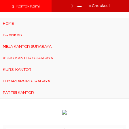
tv3ISbyqwvMDypa7aIfj2FUlPKawe7X5fX5v6wsT4Ns
q
Checkout
Kontak Kami
HOME
BRANKAS
MEJA KANTOR SURABAYA
KURSI KANTOR SURABAYA
KURSI KANTOR
LEMARI ARSIP SURABAYA
PARTISI KANTOR