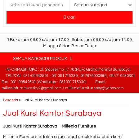
Cari
Buka jam 08.00 s/d jam 17.00 , Sabtu jam 08.00 s/d jam 14.00,
Minggu & Hari Besar Tutup
SEMUA KATEGORI PRODUK
INFORMASI TOKO : Jl. Sidosermo II / 76 (Ruko Graha Marina) Surabaya.
TELPON : 031-99842501 , 081391715330 , 087876000886 , 085710030301
Fax : 031-99842501 (Whatsapp - 081391715330)
Email :
milleniafurnituresby2@gmail.com / milleniafurnituresby@yahoo.com
Beranda
»
Jual Kursi Kantor Surabaya
Jual Kursi Kantor Surabaya
Jual Kursi Kantor Surabaya – Millenia Furniture
Millenia Furniture adalah solusi tepat untuk kebutuhan kursi