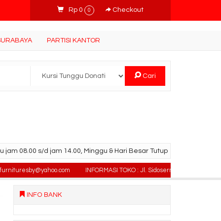
Rp 0
Checkout
0
 SURABAYA
PARTISI KANTOR
Cari
u jam 08.00 s/d jam 14.00, Minggu & Hari Besar Tutup
uresby@yahoo.com
INFORMASI TOKO : Jl. Sidosermo II / 76 (Ruko Graha Mar
INFO BANK