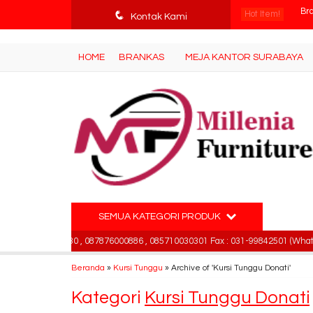
tv3ISbyqwvMDypa7aIfj2FUlPKawe7X5fX5v6wsT4Ns
q
Hot Item!
Par
Kontak Kami
Ra
HOME
BRANKAS
MEJA KANTOR SURABAYA
Men
Kur
Lem
Me
Me
SEMUA KATEGORI PRODUK
Br
391715330 , 087876000886 , 085710030301 Fax : 031-99842501 (Whatsapp - 
Beranda
»
Kursi Tunggu
»
Archive of 'Kursi Tunggu Donati'
Kategori
Kursi Tunggu Donati