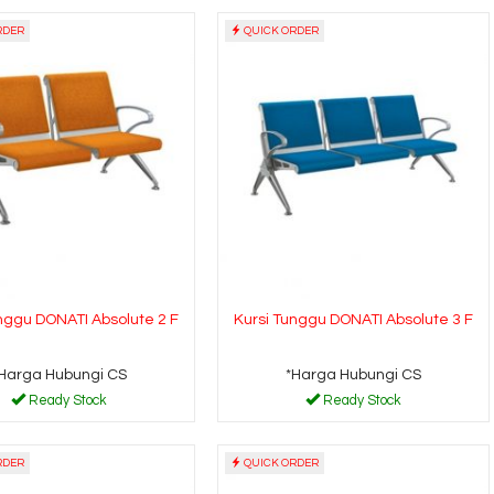
RDER
QUICK ORDER
Kursi Kantor SAVELLO
Lemari Pakaian 
Citrus GT....
LP 1223
*Harga Hubungi CS
*Harga Hubungi 
Ready Stock
nggu DONATI Absolute 2 F
Kursi Tunggu DONATI Absolute 3 F
Harga Hubungi CS
*Harga Hubungi CS
Ready Stock
Ready Stock
RDER
QUICK ORDER