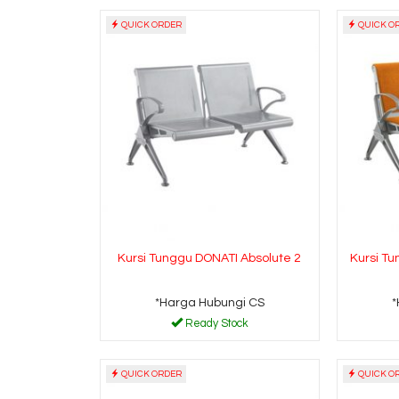
QUICK ORDER
QUICK O
al
Whiteboard Sakana
120×240 (2 ....
CS
*Harga Hubungi CS
Ready Stock
Ready Stock
Kursi Tunggu DONATI Absolute 2
Kursi Tu
*Harga Hubungi CS
*
Ready Stock
QUICK ORDER
QUICK O