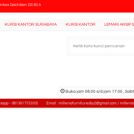
tisi Kantor Indachi 1 L F
k TV Expo VR 1406
KURSI KANTOR SURABAYA
KURSI KANTOR
LEMARI ARSIP
ingkatkan Produktivitas Kerja dengan Kursi Kant....
si Kantor Ergosit Pluto
ari Arsip 1/2 Tinggi Brother B-305
ja Kantor High Point One OD 036
ja Meeting Modera BCT 515
Buka jam 08.00 s/d jam 17.00 , Sabt
ankas Daichiban DS 60 A
081391715330)
Email : milleniafurnituresby2@gmail.com / milleniafurnit