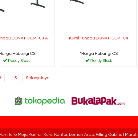
Tunggu DONATI DOP 103 A
Kursi Tunggu DONATI DOP 104
Harga Hubungi CS
*Harga Hubungi CS
Ready Stock
Ready Stock
3
…
5
Selanjutnya
l Furniture Meja Kantor, Kursi Kantor, Lemari Arsip, Filling Cabinet Mur