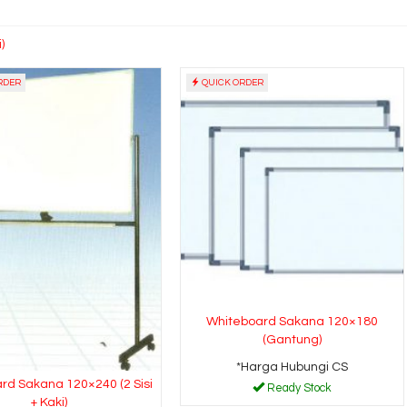
)
RDER
QUICK ORDER
Whiteboard Sakana 120×180
(Gantung)
*Harga Hubungi CS
rd Sakana 120×240 (2 Sisi
Ready Stock
+ Kaki)