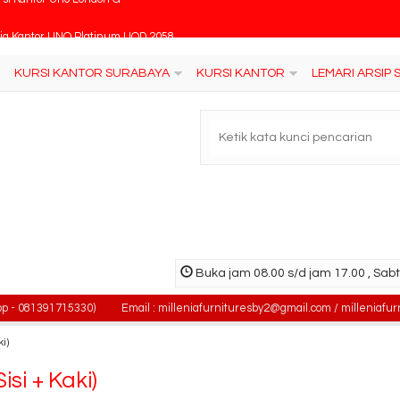
ja Kantor UNO Platinum UOD 2058
si Kantor Polaris B 56
KURSI KANTOR SURABAYA
KURSI KANTOR
LEMARI ARSIP
ja Kantor Resepsionis Modera MRTG 1112
ja Kantor Expo MT 3001ND
si Kantor Fantoni Wesley
si Bar & Cafe Ergotec 103 B
rsi Tunggu INDACHI Vecto V 3 T
Buka jam 08.00 s/d jam 17.00 , Sabt
rsi Kantor Uno London G
391715330)
Email : milleniafurnituresby2@gmail.com / milleniafurniture
i)
si + Kaki)