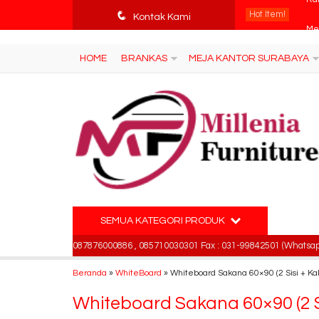
tv3ISbyqwvMDypa7aIfj2FUlPKawe7X5fX5v6wsT4Ns
q
Hot Item!
Me
Kontak Kami
Kur
HOME
BRANKAS
MEJA KANTOR SURABAYA
Me
Me
Kur
Kur
Ku
SEMUA KATEGORI PRODUK
Ku
715330 , 087876000886 , 085710030301 Fax : 031-99842501 (Whatsapp - 081
Beranda
»
WhiteBoard
»
Whiteboard Sakana 60×90 (2 Sisi + Kak
Whiteboard Sakana 60×90 (2 Si