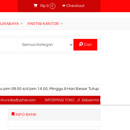
Rp 0
Checkout
0
 SURABAYA
PARTISI KANTOR
Cari
u jam 08.00 s/d jam 14.00, Minggu & Hari Besar Tutup
sby@yahoo.com
INFORMASI TOKO : Jl. Sidosermo II / 76 (Ruko Graha Marina
INFO BANK