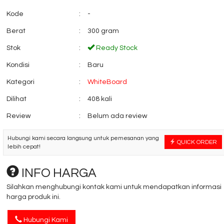
Kode
:
-
Berat
:
300 gram
Sofa Kantor INDACHI
Kursi Kantor Cha
Voyer
TS 0203 ....
Stok
:
Ready Stock
*Harga Hubungi CS
*Harga Hubungi 
Ready Stock
Kondisi
:
Baru
Kategori
:
WhiteBoard
Dilihat
:
408 kali
Review
:
Belum ada review
Hubungi kami secara langsung untuk pemesanan yang
QUICK ORDER
lebih cepat!
INFO HARGA
Silahkan menghubungi kontak kami untuk mendapatkan informasi
harga produk ini.
Hubungi Kami