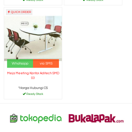
Ready Stock
Ready Stock
QUICK ORDER
Whatsapp
via SMS
Meja Meeting Kantor Aditech SMD
03
*Harga Hubungi CS
Ready Stock