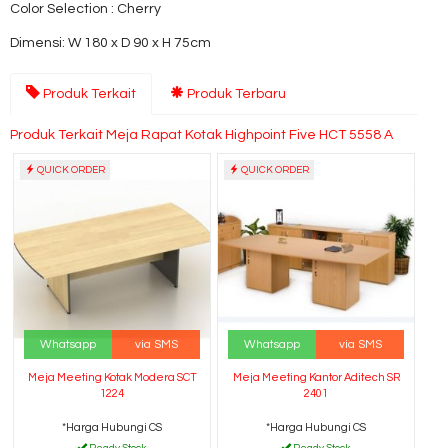
Color Selection : Cherry
Dimensi: W 180 x D 90 x H 75cm
Produk Terkait
Produk Terbaru
Produk Terkait Meja Rapat Kotak Highpoint Five HCT 5558 A
QUICK ORDER
QUICK ORDER
Whatsapp
via SMS
Whatsapp
via SMS
Meja Meeting Kotak Modera SCT
Meja Meeting Kantor Aditech SR
1224
2401
*Harga Hubungi CS
*Harga Hubungi CS