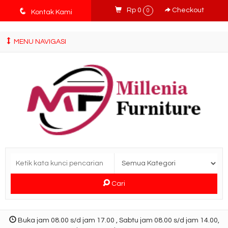
tv3ISbyqwvMDypa7aIfj2FUlPKawe7X5fX5v6wsT4Ns
q
Rp 0
Checkout
0
Kontak Kami
MENU NAVIGASI
Cari
Buka jam 08.00 s/d jam 17.00 , Sabtu jam 08.00 s/d jam 14.00,