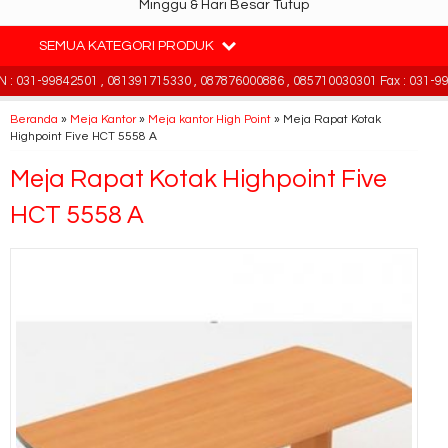
Minggu & Hari Besar Tutup
SEMUA KATEGORI PRODUK
 031-99842501 , 081391715330 , 087876000886 , 085710030301 Fax : 031-998
Beranda
»
Meja Kantor
»
Meja kantor High Point
»
Meja Rapat Kotak
Highpoint Five HCT 5558 A
Meja Rapat Kotak Highpoint Five
HCT 5558 A