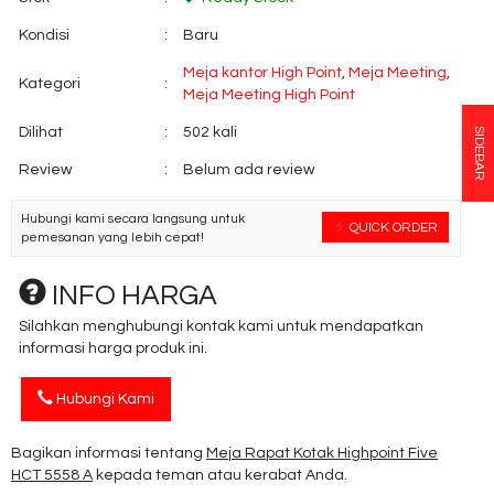
Kondisi
:
Baru
Meja kantor High Point
,
Meja Meeting
,
Kategori
:
Meja Meeting High Point
Dilihat
:
502 kali
SIDEBAR
Review
:
Belum ada review
Hubungi kami secara langsung untuk
QUICK ORDER
pemesanan yang lebih cepat!
INFO HARGA
Silahkan menghubungi kontak kami untuk mendapatkan
informasi harga produk ini.
Hubungi Kami
Bagikan informasi tentang
Meja Rapat Kotak Highpoint Five
HCT 5558 A
kepada teman atau kerabat Anda.