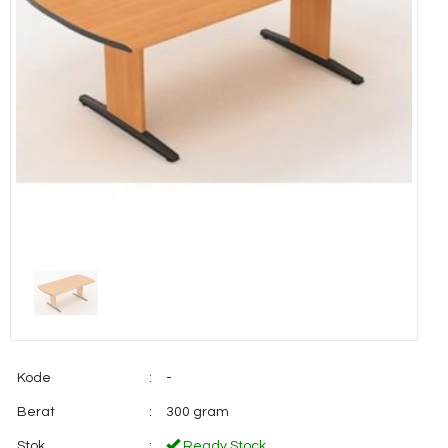
Kode
:
-
Berat
:
300 gram
Stok
:
Ready Stock