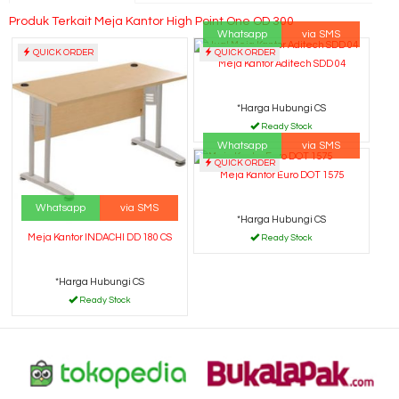
Produk Terkait Meja Kantor High Point One OD 300
Whatsapp
via SMS
QUICK ORDER
QUICK ORDER
Meja Kantor Aditech SDD 04
*Harga Hubungi CS
Ready Stock
Whatsapp
via SMS
QUICK ORDER
Meja Kantor Euro DOT 1575
Whatsapp
via SMS
*Harga Hubungi CS
Meja Kantor INDACHI DD 180 CS
Ready Stock
*Harga Hubungi CS
Ready Stock