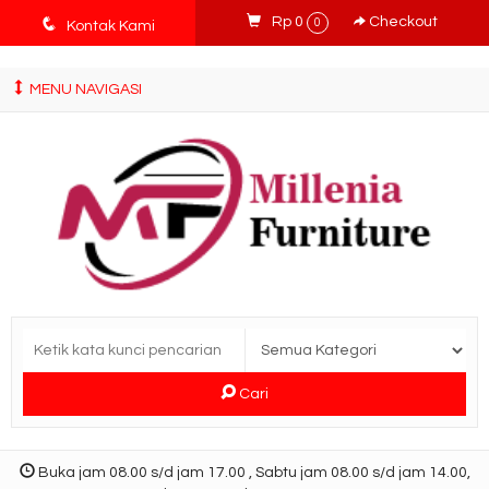
tv3ISbyqwvMDypa7aIfj2FUlPKawe7X5fX5v6wsT4Ns
q
Rp 0
Checkout
0
Kontak Kami
MENU NAVIGASI
Cari
Buka jam 08.00 s/d jam 17.00 , Sabtu jam 08.00 s/d jam 14.00,