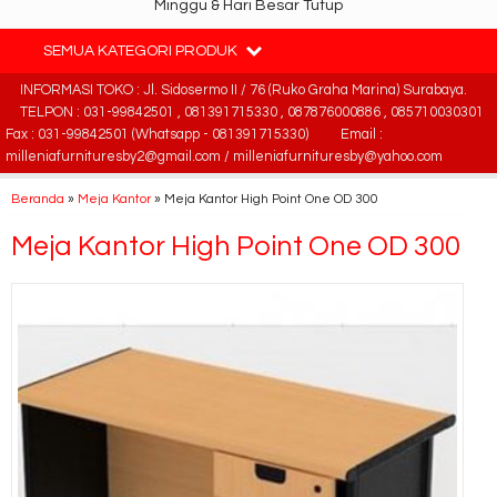
Minggu & Hari Besar Tutup
SEMUA KATEGORI PRODUK
INFORMASI TOKO : Jl. Sidosermo II / 76 (Ruko Graha Marina) Surabaya.
TELPON : 031-99842501 , 081391715330 , 087876000886 , 085710030301
Fax : 031-99842501 (Whatsapp - 081391715330)
Email :
milleniafurnituresby2@gmail.com / milleniafurnituresby@yahoo.com
Beranda
»
Meja Kantor
»
Meja Kantor High Point One OD 300
Meja Kantor High Point One OD 300