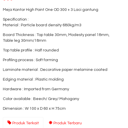
Meja Kantor High Point One OD 300 + 3 Laci gantung
Specification :
Material : Particle board density 680kg/m3
Board Thickness : Top table 30mm, Modesty panel 18mm,
Table leg 30mm/18mm
Top table profile : Half rounded
Profiling process : Soft forming
Laminate material : Decorative paper melamine coated
Edging material : Plastic molding
Hardware : Imported from Germany
Color available : Beech/ Grey/ Mahogany
Dimension : W 100 x D 60 x H 75cm
Produk Terkait
Produk Terbaru