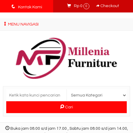
tv3ISbyqwvMDypa7aIfj2FUlPKawe7X5fX5v6wsT4Ns
q
Rp 0
Checkout
0
Kontak Kami
MENU NAVIGASI
Cari
Buka jam 08.00 s/d jam 17.00 , Sabtu jam 08.00 s/d jam 14.00,