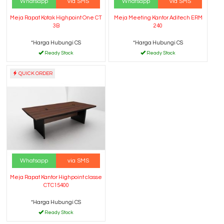
Whatsapp
via SMS
Whatsapp
via SMS
Meja Rapat Kotak Highpoint One CT
Meja Meeting Kantor Aditech ERM
3B
240
*Harga Hubungi CS
*Harga Hubungi CS
Ready Stock
Ready Stock
QUICK ORDER
Whatsapp
via SMS
Meja Rapat Kantor Highpoint classe
CTC15400
*Harga Hubungi CS
Ready Stock