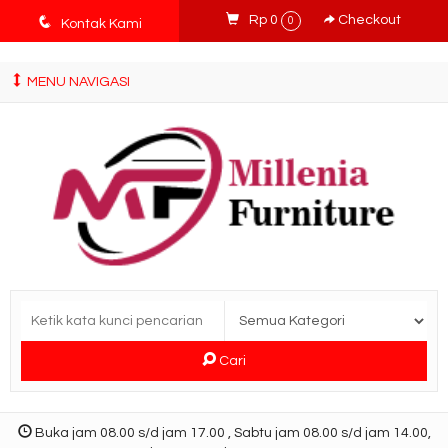
tv3ISbyqwvMDypa7aIfj2FUlPKawe7X5fX5v6wsT4Ns
q
Rp 0
Checkout
0
Kontak Kami
MENU NAVIGASI
Cari
Buka jam 08.00 s/d jam 17.00 , Sabtu jam 08.00 s/d jam 14.00,