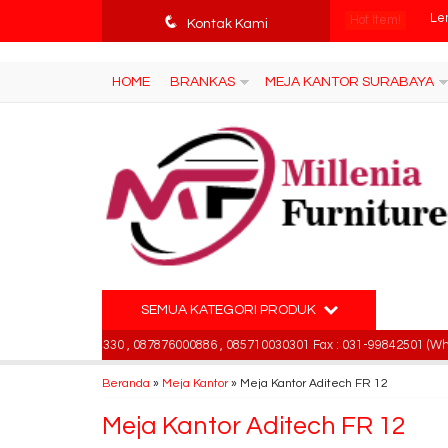
tv3ISbyqwvMDypa7aIfj2FUlPKawe7X5fX5v6wsT4Ns
q
Hot Item!
Br
Kontak Kami
Ku
HOME
BRANKAS
MEJA KANTOR SURABAYA
Ku
Ku
Me
Ku
Ku
SEMUA KATEGORI PRODUK
Le
081391715330 , 087876000886 , 085710030301 Fax : 031-99842501 (Whatsapp
Beranda
»
Meja Kantor
»
Meja Kantor Aditech FR 12
Meja Kantor Aditech FR 12