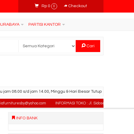
Rp 0
Checkout
0
 SURABAYA
PARTISI KANTOR
Cari
u jam 08.00 s/d jam 14.00, Minggu & Hari Besar Tutup
nituresby@yahoo.com
INFORMASI TOKO : Jl. Sidosermo II / 76 (Ruko Graha 
INFO BANK