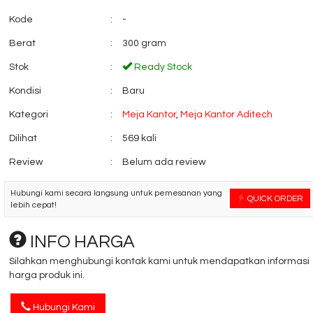
Kode
:
-
Berat
:
300 gram
Meja Kantor High Point
Kursi Kantor SAV
Monza B....
Revo LTZ
Stok
:
Ready Stock
*Harga Hubungi CS
*Harga Hubungi 
Ready Stock
Kondisi
:
Baru
Kategori
:
Meja Kantor
,
Meja Kantor Aditech
Dilihat
:
569 kali
Review
:
Belum ada review
Hubungi kami secara langsung untuk pemesanan yang
QUICK ORDER
lebih cepat!
INFO HARGA
Silahkan menghubungi kontak kami untuk mendapatkan informasi
harga produk ini.
Hubungi Kami