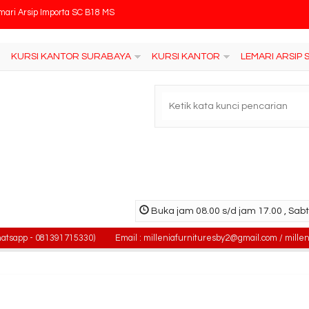
ankas Ichiban HSC 60 A
rsi Tunggu Kantor Subaru SB 612
KURSI KANTOR SURABAYA
KURSI KANTOR
LEMARI ARSIP
rsi Tunggu SAVELLO Infinio 03F
rsi Kantor Rakuda 937 TLPP
ja Kantor EXPO MT 3002
rsi Kantor INDACHI D-237 M
rsi Kantor INDACHI X-POSE I N
Buka jam 08.00 s/d jam 17.00 , Sabt
mari Arsip Importa SC B18 MS
 - 081391715330)
Email : milleniafurnituresby2@gmail.com / milleniafur