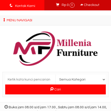
tv3ISbyqwvMDypa7aIfj2FUlPKawe7X5fX5v6wsT4Ns
q
Rp 0
Checkout
0
Kontak Kami
MENU NAVIGASI
Cari
Buka jam 08.00 s/d jam 17.00 , Sabtu jam 08.00 s/d jam 14.00,