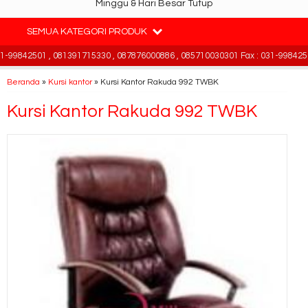
Minggu & Hari Besar Tutup
SEMUA KATEGORI PRODUK
99842501 , 081391715330 , 087876000886 , 085710030301 Fax : 031-99842501
Beranda
»
Kursi kantor
»
Kursi Kantor Rakuda 992 TWBK
Kursi Kantor Rakuda 992 TWBK