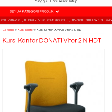
Minggu & Hari Besar Tutup
SEMUA KATEGORI PRODUK
31-99842501 , 081391715330 , 087876000886 , 085710030301 Fax : 031-9984
Beranda
»
Kursi kantor
»
Kursi Kantor DONATI Vitor 2 N HDT
Kursi Kantor DONATI Vitor 2 N HDT