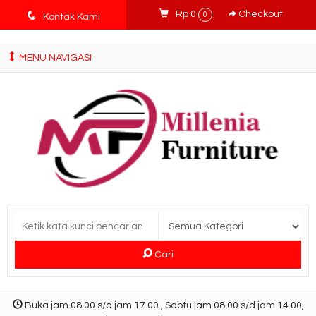
tv3ISbyqwvMDypa7aIfj2FUlPKawe7X5fX5v6wsT4Ns
q
Rp 0
Checkout
0
Kontak Kami
MENU NAVIGASI
Cari
Buka jam 08.00 s/d jam 17.00 , Sabtu jam 08.00 s/d jam 14.00,