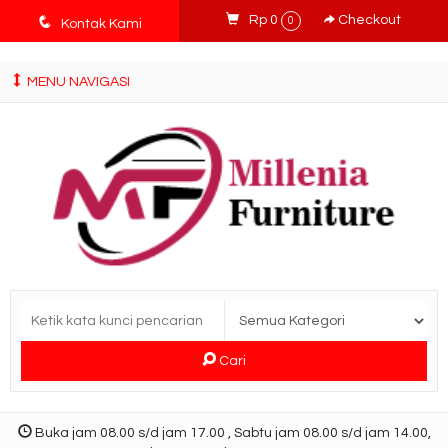
tv3ISbyqwvMDypa7aIfj2FUlPKawe7X5fX5v6wsT4Ns
q
Rp 0
Checkout
0
Kontak Kami
MENU NAVIGASI
Cari
Buka jam 08.00 s/d jam 17.00 , Sabtu jam 08.00 s/d jam 14.00,