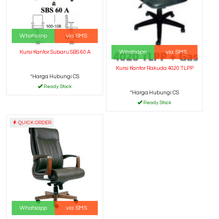
Whatsapp
via SMS
Whatsapp
via SMS
Kursi Kantor Subaru SBS 60 A
Kursi Kantor Rakuda 4020 TLPP
*Harga Hubungi CS
Ready Stock
*Harga Hubungi CS
Ready Stock
QUICK ORDER
Whatsapp
via SMS