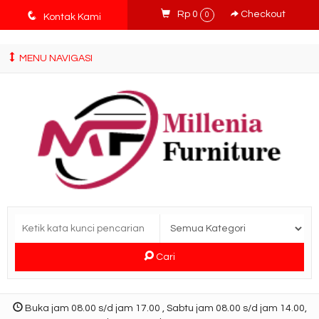
tv3ISbyqwvMDypa7aIfj2FUlPKawe7X5fX5v6wsT4Ns
q
Rp 0
Checkout
0
Kontak Kami
MENU NAVIGASI
Cari
Buka jam 08.00 s/d jam 17.00 , Sabtu jam 08.00 s/d jam 14.00,