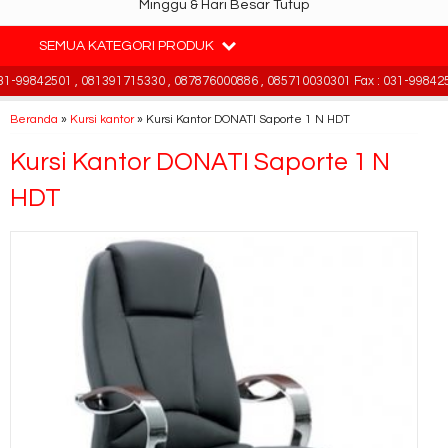
Minggu & Hari Besar Tutup
SEMUA KATEGORI PRODUK
-99842501 , 081391715330 , 087876000886 , 085710030301 Fax : 031-9984250
Beranda
»
Kursi kantor
»
Kursi Kantor DONATI Saporte 1 N HDT
Kursi Kantor DONATI Saporte 1 N
HDT