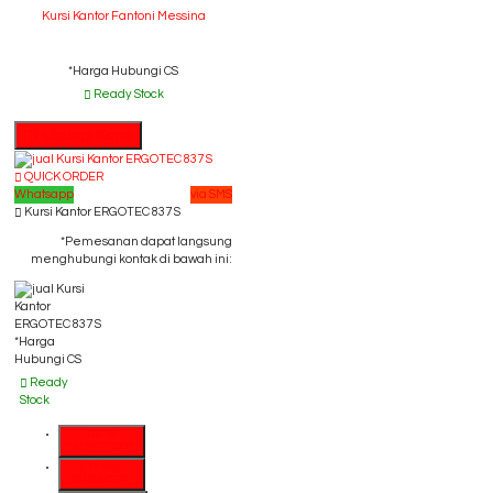
Kursi Kantor Fantoni Messina
*Harga Hubungi CS
Ready Stock
Hubungi Kami
QUICK ORDER
Whatsapp
via SMS
Kursi Kantor ERGOTEC 837 S
*Pemesanan dapat langsung
menghubungi kontak di bawah ini:
*Harga
Hubungi CS
Ready
Stock
SMS
081391715330
Telepon
03199842501