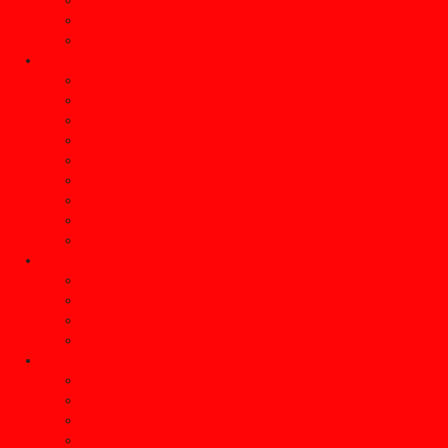
Kursi Tunggu Indachi
Kursi Tunggu Savello
Kursi Tunggu Subaru
Lemari Arsip
Lemari Arsip Activ
Lemari Arsip Alba
Lemari Arsip Brother
Lemari Arsip Emporium
Lemari Arsip Importa
Lemari Arsip Lion
Lemari Arsip Modera
Lemari Arsip Tiger
Lemari Arsip VIP
Lemari Pakaian
Lemari Pakaian Activ
Lemari Pakaian Emporium
Lemari Pakaian Expo
Lemari Pakaian Orbitrend
Locker
Locker Alba
Locker Brother
Locker Emporium
Locker High Point