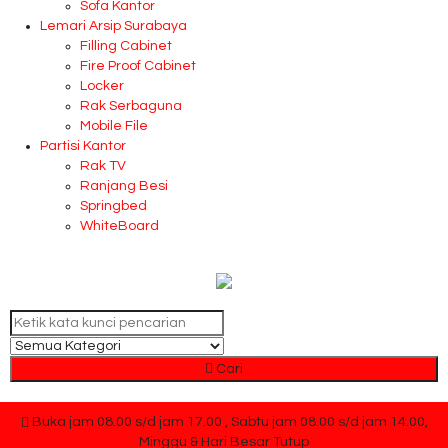
Sofa Kantor
Lemari Arsip Surabaya
Filling Cabinet
Fire Proof Cabinet
Locker
Rak Serbaguna
Mobile File
Partisi Kantor
Rak TV
Ranjang Besi
Springbed
WhiteBoard
Cari
Buka jam 08.00 s/d jam 17.00 , Sabtu jam 08.00 s/d jam 14.00,
Minggu & Hari Besar Tutup