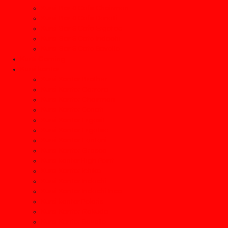
Kursi Bar & Cafe Chairman
Kursi Bar & Cafe Donati
Kursi Bar & Cafe Ergotec
Kursi Bar & Cafe Indachi
Kursi Bar & Cafe Savello
Kursi Gaming
Kursi kantor
Kursi Kantor Brother
Kursi Kantor Carrera
Kursi Kantor Chairman
Kursi Kantor Donati
Kursi Kantor Ergosit
Kursi Kantor Ergotec
Kursi Kantor Fantoni
Kursi Kantor Gresco
Kursi kantor High Point
Kursi Kantor Ichiko
Kursi Kantor Indachi
Kursi Kantor Indachi Inco
Kursi kantor Polaris
Kursi Kantor Rakuda
Kursi Kantor Savello