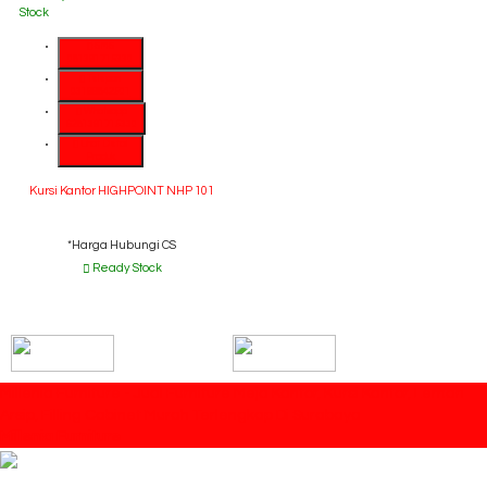
Stock
SMS
081391715330
Telepon
03199842501
Whatsapp
6281391715330
Lihat Detail
Produk
Kursi Kantor HIGHPOINT NHP 101
*Harga Hubungi CS
Ready Stock
Millenia Furniture - Jual Furniture Meja Kantor, Kursi Kantor, Lemari
Arsip, Filling Cabinet Murah Terlengkap Di Surabaya
Millenia Furniture