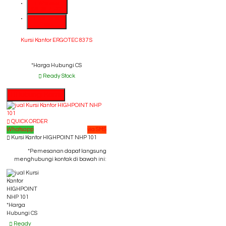
Whatsapp
6281391715330
Lihat Detail
Produk
Kursi Kantor ERGOTEC 837 S
*Harga Hubungi CS
Ready Stock
Hubungi Kami
QUICK ORDER
Whatsapp
via SMS
Kursi Kantor HIGHPOINT NHP 101
*Pemesanan dapat langsung
menghubungi kontak di bawah ini:
*Harga
Hubungi CS
Ready