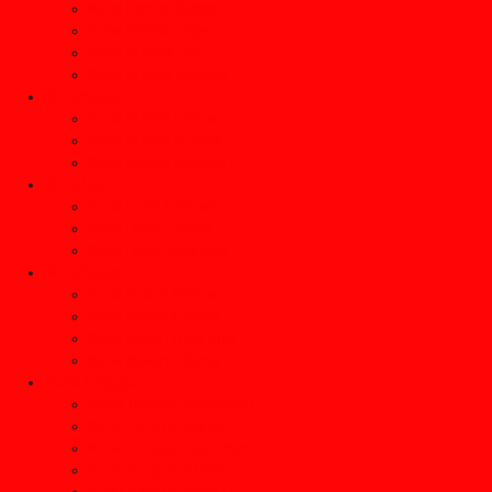
Kursi Kantor Subaru
Kursi Kantor Tiger
Kursi Kantor Uno
Kursi Kantor Verona
Kursi Kuliah
Kursi Kuliah Chitose
Kursi Kuliah Futura
Kursi Kuliah New Star
Kursi Lipat
Kursi Lipat Chitose
Kursi Lipat Futura
Kursi Lipat New Star
Kursi Susun
Kursi Susun Chitose
Kursi Susun Futura
Kursi Susun New Star
Kursi Susun Polaris
Kursi Tunggu
Kursi Tunggu Chairman
Kursi Tunggu Donati
Kursi Tunggu High Point
Kursi Tunggu Ichiko