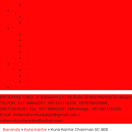
Rak TV Orbitrend
Ranjang Besi
Ranjang Besi Expo
Ranjang Besi Orbitrend
Sofa Kantor
Sofa Kantor Chairman
Sofa Kantor Donati
Sofa Kantor Ichiko
Sofa Kantor Indachi
Sofa Kantor Savello
Springbed
Springbed Central
Springbed Comforta
Springbed Trendy
WhiteBoard
INFORMASI TOKO : Jl. Sidosermo II / 76 (Ruko Graha Marina) Surabaya.
TELPON : 031-99842501 , 081391715330 , 087876000886 ,
085710030301 Fax : 031-99842501 (Whatsapp - 081391715330)
Email : milleniafurnituresby2@gmail.com /
milleniafurnituresby@yahoo.com
Beranda
»
Kursi kantor
»
Kursi Kantor Chairman SC 908