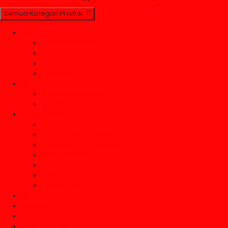
Semua Kategori Produk
Brankas
Brankas Daichiban
Brankas Ichiban
Brankas Indachi
Brankas Lion
Cash Box
Cash Box Daichiban
Cash Box Ichiban
Filling Cabinet
Filling Cabinet Alba
Filling Cabinet Brother
Filling Cabinet Emporium
Filling Cabinet Lion
Filling Cabinet Modera
Filling Cabinet Tiger
Filling Cabinet VIP
Fire Proof Cabinet
Flip Chart
Graver Furniture
Kursi Bar & Cafe