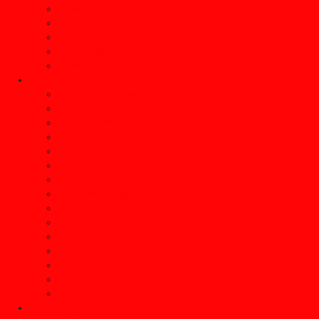
Locker Importa
Locker Lion
Locker Modera
Locker Tiger
Locker VIP
Meja Kantor
Meja Kantor Activ
Meja Kantor Aditech
Meja Kantor Alba
Meja Kantor Brother
Meja Kantor Donati
Meja Kantor Euro
Meja Kantor Expo
Meja kantor High Point
Meja Kantor Indachi
Meja Kantor Lion
Meja Kantor Lunar
Meja Kantor Modera
Meja Kantor Orbitrend
Meja Kantor Uno
Meja Kantor VIP
Meja Komputer