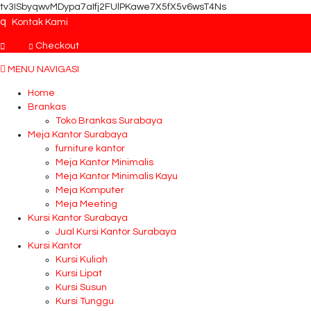
tv3ISbyqwvMDypa7aIfj2FUlPKawe7X5fX5v6wsT4Ns
q
Kontak Kami
Checkout
MENU NAVIGASI
Home
Brankas
Toko Brankas Surabaya
Meja Kantor Surabaya
furniture kantor
Meja Kantor Minimalis
Meja Kantor Minimalis Kayu
Meja Komputer
Meja Meeting
Kursi Kantor Surabaya
Jual Kursi Kantor Surabaya
Kursi Kantor
Kursi Kuliah
Kursi Lipat
Kursi Susun
Kursi Tunggu