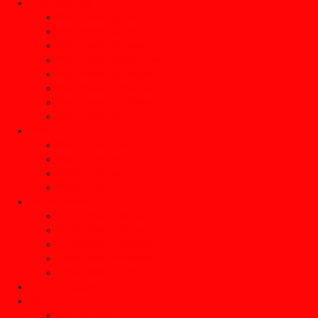
Meja Meeting
Meja Meeting Aditech
Meja Meeting Donati
Meja Meeting Expo
Meja Meeting High Point
Meja Meeting Indachi
Meja Meeting Modera
Meja Meeting Orbitrend
Meja Meeting Uno
Mobile File
Mobile File Alba
Mobile File Brother
Mobile File Lion
Mobile File VIP
Partisi Kantor
Partisi Kantor Arkadia
Partisi Kantor Donati
Partisi Kantor Indachi
Partisi Kantor Modera
Partisi Kantor Uno
Rak Serbaguna
Rak TV
Rak TV Expo