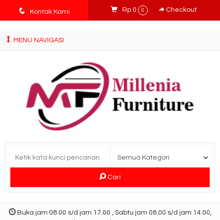
tv3ISbyqwvMDypa7aIfj2FUlPKawe7X5fX5v6wsT4Ns
q
Rp 0
Checkout
0
Kontak Kami
MENU NAVIGASI
Cari
Buka jam 08.00 s/d jam 17.00 , Sabtu jam 08.00 s/d jam 14.00,