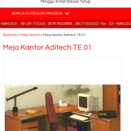
Minggu & Hari Besar Tutup
SEMUA KATEGORI PRODUK
9842501 , 081391715330 , 087876000886 , 085710030301 Fax : 031-99842501 
Beranda
»
Meja Kantor
»
Meja Kantor Aditech TE 01
Meja Kantor Aditech TE 01