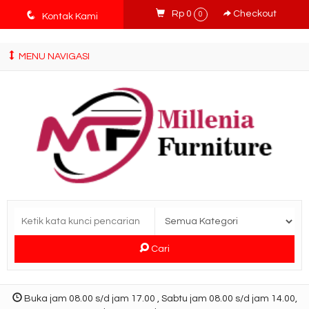
tv3ISbyqwvMDypa7aIfj2FUlPKawe7X5fX5v6wsT4Ns
q
Rp 0
Checkout
0
Kontak Kami
MENU NAVIGASI
Cari
Buka jam 08.00 s/d jam 17.00 , Sabtu jam 08.00 s/d jam 14.00,