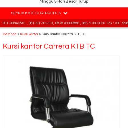
Minggu & Hari Besar Tutup
SEMUA KATEGORI PRODUK
031-99842501 , 081391715330 , 087876000886 , 085710030301 Fax : 031-9984
Beranda
»
Kursi kantor
»
Kursi kantor Carrera K1B TC
Kursi kantor Carrera K1B TC