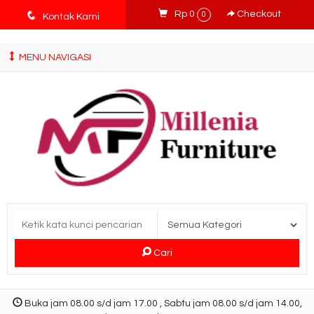
tv3ISbyqwvMDypa7aIfj2FUlPKawe7X5fX5v6wsT4Ns
q
Rp 0
Checkout
0
Kontak Kami
MENU NAVIGASI
Cari
Buka jam 08.00 s/d jam 17.00 , Sabtu jam 08.00 s/d jam 14.00,