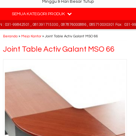
Minggu & Hari Besar Tutup
SEMUA KATEGORI PRODUK
 031-99842501 , 081391715330 , 087876000886 , 085710030301 Fax : 031-998
Beranda
»
Meja Kantor
»
Joint Table Activ Galant MSO 66
Joint Table Activ Galant MSO 66