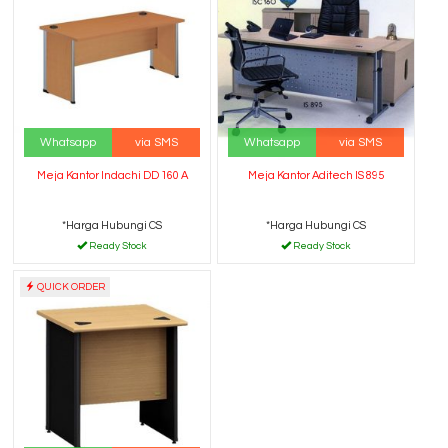
Whatsapp
via SMS
Whatsapp
via SMS
Meja Kantor Indachi DD 160 A
Meja Kantor Aditech IS 895
*Harga Hubungi CS
*Harga Hubungi CS
Ready Stock
Ready Stock
QUICK ORDER