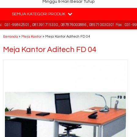
Minggu & Hari Besar Tutup
SEMUA KATEGORI PRODUK
 031-99842501 , 081391715330 , 087876000886 , 085710030301 Fax : 031-998
Beranda
»
Meja Kantor
»
Meja Kantor Aditech FD 04
Meja Kantor Aditech FD 04