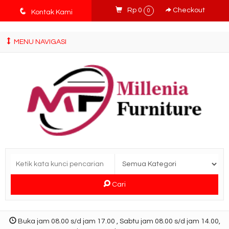
tv3ISbyqwvMDypa7aIfj2FUlPKawe7X5fX5v6wsT4Ns
q
Rp 0
Checkout
0
Kontak Kami
MENU NAVIGASI
Cari
Buka jam 08.00 s/d jam 17.00 , Sabtu jam 08.00 s/d jam 14.00,