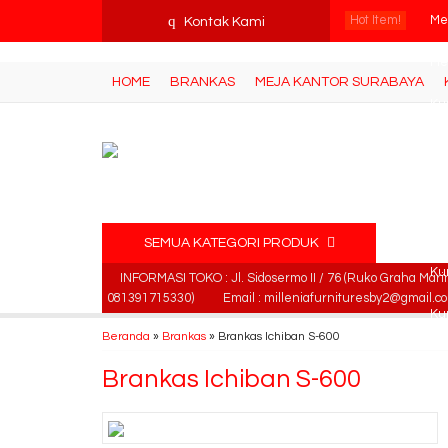
tv3ISbyqwvMDypa7aIfj2FUlPKawe7X5fX5v6wsT4Ns
q
Hot Item!
Me
Kontak Kami
Me
HOME
BRANKAS
MEJA KANTOR SURABAYA
Ku
Le
Kur
Lo
SEMUA KATEGORI PRODUK
Ku
INFORMASI TOKO : Jl. Sidosermo II / 76 (Ruko Graha Mari
081391715330)
Email : milleniafurnituresby2@gmail.c
Ku
Beranda
»
Brankas
»
Brankas Ichiban S-600
Brankas Ichiban S-600