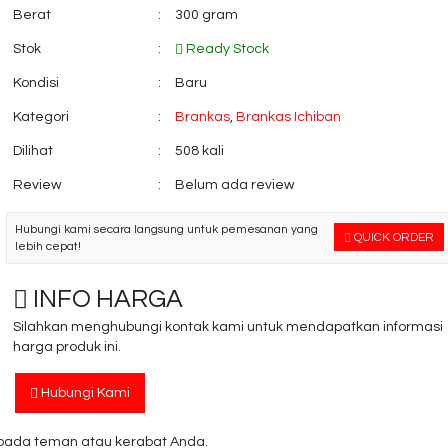
Berat
:
300 gram
Stok
:
Ready Stock
Kondisi
:
Baru
Kategori
:
Brankas
,
Brankas Ichiban
Dilihat
:
508 kali
Review
:
Belum ada review
Hubungi kami secara langsung untuk pemesanan yang
QUICK ORDER
lebih cepat!
INFO HARGA
Silahkan menghubungi kontak kami untuk mendapatkan informasi
harga produk ini.
Hubungi Kami
ada teman atau kerabat Anda.