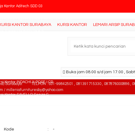
ja Kantor Aditech SDD 03
ja Kantor High Point Kozy Terra ODT10360
KURSI KANTOR SURABAYA
KURSI KANTOR
LEMARI ARSIP SURA
rsi Tunggu DONATI PX 5 A
mari Pakaian Expo LP 2105
si Kantor Tiger T-1134
cker Importa LC 4P MS
Buka jam 08.00 s/d jam 17.00 , Sabt
rsi Kantor INDACHI X-POSE I CR
na) Surabaya.
TELPON : 031-99842501 , 081391715330 , 087876000886 , 0
om / milleniafurnituresby@yahoo.com
rsi Kantor SAVELLO Senza G
Kode
:
-