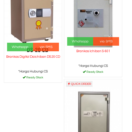
Whatsapp
via SMS
Whatsapp
via SMS
Brankas Ichiban S-601
Brankas Digital Daichiban DS 20 CD
*Harga Hubungi CS
*Harga Hubungi CS
Ready Stock
Ready Stock
QUICK ORDER