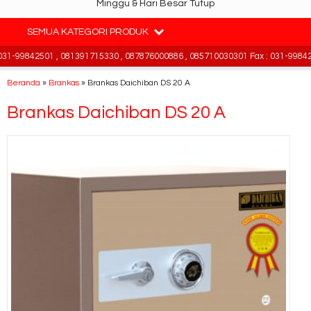
Minggu & Hari Besar Tutup
SEMUA KATEGORI PRODUK
1-99842501 , 081391715330 , 087876000886 , 085710030301 Fax : 031-998425
Beranda
»
Brankas
»
Brankas Daichiban DS 20 A
Brankas Daichiban DS 20 A