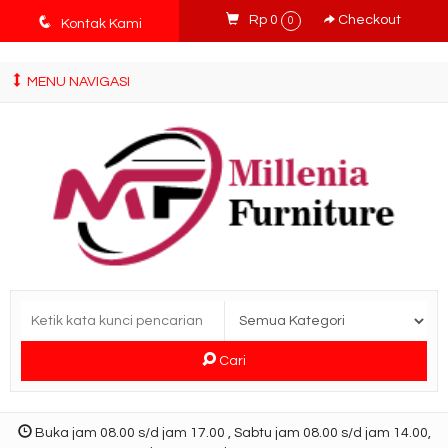
tv3ISbyqwvMDypa7aIfj2FUlPKawe7X5fX5v6wsT4Ns
q
Rp 0
Checkout
0
Kontak Kami
MENU NAVIGASI
Cari
Buka jam 08.00 s/d jam 17.00 , Sabtu jam 08.00 s/d jam 14.00,