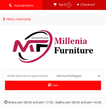
tv3ISbyqwvMDypa7aIfj2FUlPKawe7X5fX5v6wsT4Ns
q
Rp 0
Checkout
0
Kontak Kami
MENU NAVIGASI
Cari
Buka jam 08.00 s/d jam 17.00 , Sabtu jam 08.00 s/d jam 14.00,