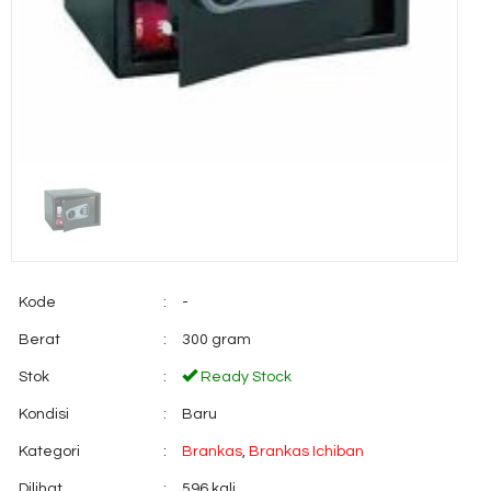
Kode
:
-
Berat
:
300 gram
Stok
:
Ready Stock
Kondisi
:
Baru
Kategori
:
Brankas
,
Brankas Ichiban
Dilihat
:
596 kali