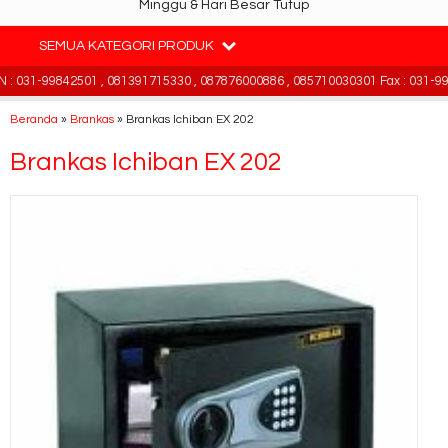
Minggu & Hari Besar Tutup
SEMUA KATEGORI PRODUK
 031-99842501 , 081391715330 , 087876000886 , 085710030301 Fax : 031-998
Beranda
»
Brankas
»
Brankas Ichiban EX 202
Brankas Ichiban EX 202