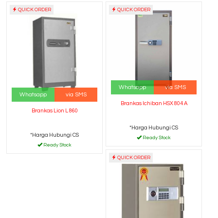
QUICK ORDER
QUICK ORDER
Whatsapp
via SMS
Whatsapp
via SMS
Brankas Ichiban HSX 804 A
Brankas Lion L 860
*Harga Hubungi CS
*Harga Hubungi CS
Ready Stock
Ready Stock
QUICK ORDER