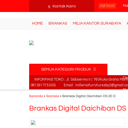
tv3ISbyqwvMDypa7aIfj2FUlPKawe7X5fX5v6wsT4Ns
q
Hot Item!
Mob
Kontak Kami
Le
HOME
BRANKAS
MEJA KANTOR SURABAYA
Kur
Par
Br
Ku
SEMUA KATEGORI PRODUK
Ca
INFORMASI TOKO : Jl. Sidosermo II / 76 (Ruko Graha Mari
081391715330)
Email : milleniafurnituresby2@gmail.c
Me
Beranda
»
Brankas
»
Brankas Digital Daichiban DS 20 D
Brankas Digital Daichiban DS