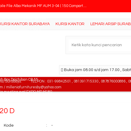
ile File Alba Mekanik MF AUM 3-04 ( 150 Compart....
mari Pakaian Graver LP 8297
KURSI KANTOR SURABAYA
KURSI KANTOR
LEMARI ARSIP SURA
si Kantor Fantoni F 3010
tisi Kantor Donati DWS 2
ankas Lion L 840
rsi Kantor SAVELLO Royal L
Buka jam 08.00 s/d jam 17.00 , Sabt
sh Box Daichiban CB 55
na) Surabaya.
TELPON : 031-99842501 , 081391715330 , 087876000886 , 0
om / milleniafurnituresby@yahoo.com
ja meeting oval EXPO MP M180
 20 D
Kode
:
-