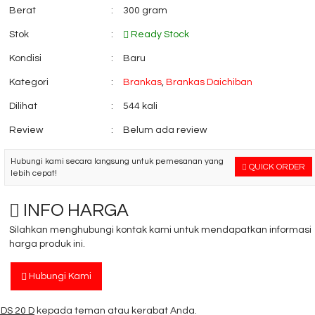
Berat
:
300 gram
Stok
:
Ready Stock
Kondisi
:
Baru
Kategori
:
Brankas
,
Brankas Daichiban
Dilihat
:
544 kali
Review
:
Belum ada review
Hubungi kami secara langsung untuk pemesanan yang
QUICK ORDER
lebih cepat!
INFO HARGA
Silahkan menghubungi kontak kami untuk mendapatkan informasi
harga produk ini.
Hubungi Kami
 DS 20 D
kepada teman atau kerabat Anda.