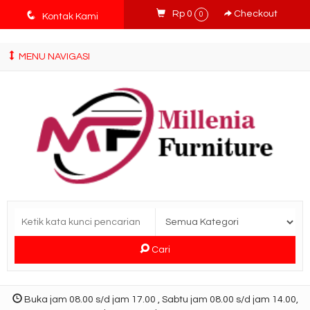
tv3ISbyqwvMDypa7aIfj2FUlPKawe7X5fX5v6wsT4Ns
q
Rp 0
Checkout
0
Kontak Kami
MENU NAVIGASI
Cari
Buka jam 08.00 s/d jam 17.00 , Sabtu jam 08.00 s/d jam 14.00,