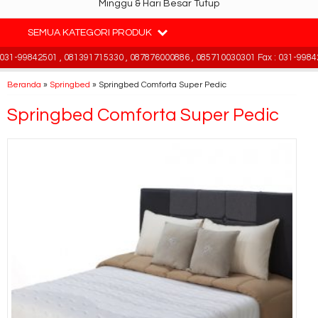
Minggu & Hari Besar Tutup
SEMUA KATEGORI PRODUK
1-99842501 , 081391715330 , 087876000886 , 085710030301 Fax : 031-998425
Beranda
»
Springbed
»
Springbed Comforta Super Pedic
Springbed Comforta Super Pedic