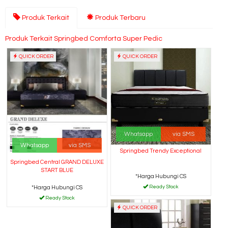
Produk Terkait
Produk Terbaru
Produk Terkait Springbed Comforta Super Pedic
QUICK ORDER
QUICK ORDER
Whatsapp
via SMS
Whatsapp
via SMS
Springbed Trendy Exceptional
Springbed Central GRAND DELUXE
START BLUE
*Harga Hubungi CS
Ready Stock
*Harga Hubungi CS
Ready Stock
QUICK ORDER