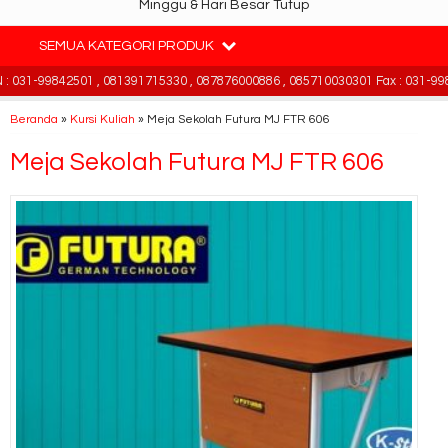
Minggu & Hari Besar Tutup
SEMUA KATEGORI PRODUK
031-99842501 , 081391715330 , 087876000886 , 085710030301 Fax : 031-998
Beranda
»
Kursi Kuliah
»
Meja Sekolah Futura MJ FTR 606
Meja Sekolah Futura MJ FTR 606