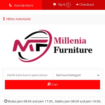
tv3ISbyqwvMDypa7aIfj2FUlPKawe7X5fX5v6wsT4Ns
q
Rp 0
Checkout
0
Kontak Kami
MENU NAVIGASI
Cari
Buka jam 08.00 s/d jam 17.00 , Sabtu jam 08.00 s/d jam 14.00,