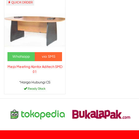
QUICK ORDER
Whatsapp
via SMS
Meja Meeting Kantor Aditech SMD
01
*Harga Hubungi CS
Ready Stock