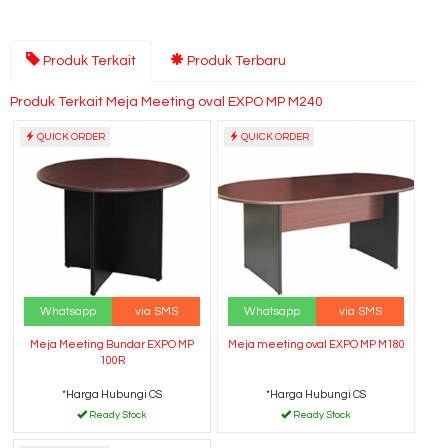
Produk Terkait
Produk Terbaru
Produk Terkait Meja Meeting oval EXPO MP M240
QUICK ORDER
QUICK ORDER
Whatsapp
via SMS
Whatsapp
via SMS
Meja Meeting Bundar EXPO MP
Meja meeting oval EXPO MP M180
100R
*Harga Hubungi CS
*Harga Hubungi CS
Ready Stock
Ready Stock