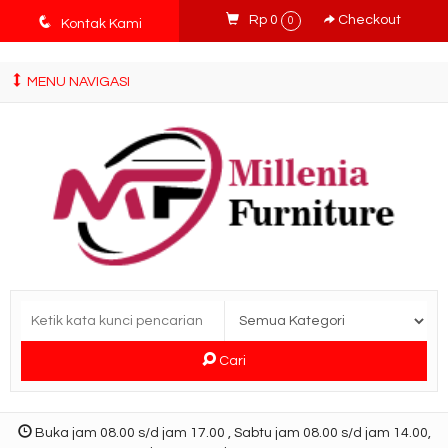
tv3ISbyqwvMDypa7aIfj2FUlPKawe7X5fX5v6wsT4Ns
q
Rp 0
Checkout
0
Kontak Kami
MENU NAVIGASI
Cari
Buka jam 08.00 s/d jam 17.00 , Sabtu jam 08.00 s/d jam 14.00,