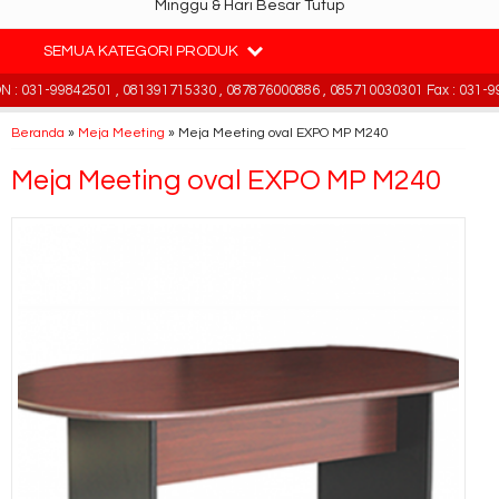
Minggu & Hari Besar Tutup
SEMUA KATEGORI PRODUK
 031-99842501 , 081391715330 , 087876000886 , 085710030301 Fax : 031-99
Beranda
»
Meja Meeting
»
Meja Meeting oval EXPO MP M240
Meja Meeting oval EXPO MP M240