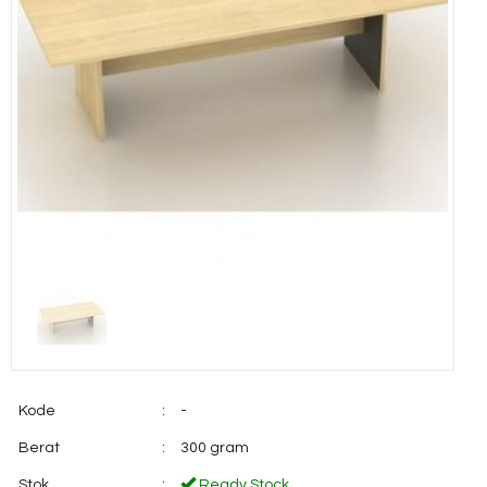
Kode
:
-
Berat
:
300 gram
Stok
:
Ready Stock