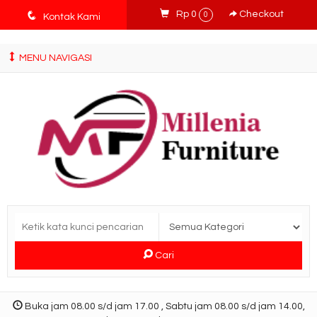
tv3ISbyqwvMDypa7aIfj2FUlPKawe7X5fX5v6wsT4Ns
q
Rp 0
Checkout
0
Kontak Kami
MENU NAVIGASI
Cari
Buka jam 08.00 s/d jam 17.00 , Sabtu jam 08.00 s/d jam 14.00,