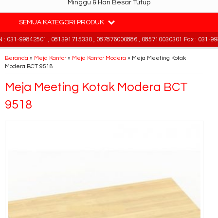
Minggu & Hari Besar Tutup
SEMUA KATEGORI PRODUK
 031-99842501 , 081391715330 , 087876000886 , 085710030301 Fax : 031-998
Beranda
»
Meja Kantor
»
Meja Kantor Modera
»
Meja Meeting Kotak
Modera BCT 9518
Meja Meeting Kotak Modera BCT
9518