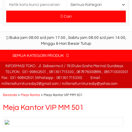
Cari
Buka jam 08.00 s/d jam 17.00 , Sabtu jam 08.00 s/d jam 14.00,
Minggu & Hari Besar Tutup
SEMUA KATEGORI PRODUK
INFORMASI TOKO : Jl. Sidosermo II / 76 (Ruko Graha Marina) Surabaya.
TELPON : 031-99842501 , 081391715330 , 087876000886 , 085710030301
Fax : 031-99842501 (Whatsapp - 081391715330)
Email :
milleniafurnituresby2@gmail.com / milleniafurnituresby@yahoo.com
Beranda
»
Meja Kantor
»
Meja Kantor VIP MM 501
Meja Kantor VIP MM 501