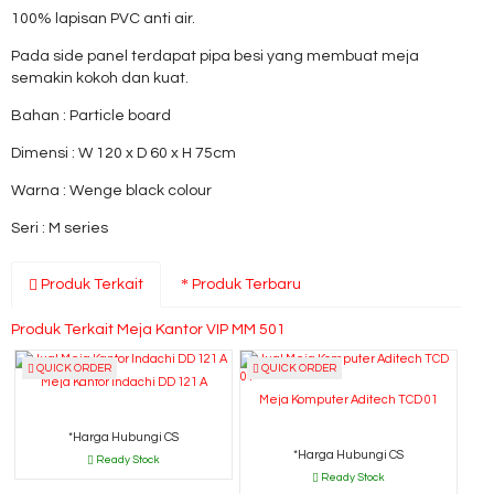
100% lapisan PVC anti air.
Pada side panel terdapat pipa besi yang membuat meja
semakin kokoh dan kuat.
Bahan : Particle board
Dimensi : W 120 x D 60 x H 75cm
Warna : Wenge black colour
Seri : M series
Produk Terkait
Produk Terbaru
Produk Terkait Meja Kantor VIP MM 501
QUICK ORDER
QUICK ORDER
Meja Kantor Indachi DD 121 A
Meja Komputer Aditech TCD 01
*Harga Hubungi CS
*Harga Hubungi CS
Ready Stock
Ready Stock