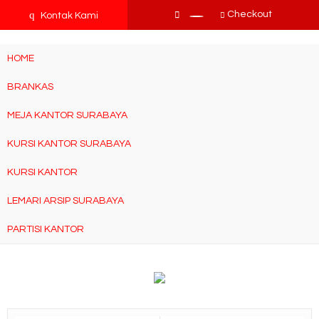
tv3ISbyqwvMDypa7aIfj2FUlPKawe7X5fX5v6wsT4Ns
q
Checkout
Kontak Kami
HOME
BRANKAS
MEJA KANTOR SURABAYA
KURSI KANTOR SURABAYA
KURSI KANTOR
LEMARI ARSIP SURABAYA
PARTISI KANTOR