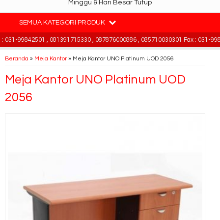
Minggu & Hari Besar Tutup
SEMUA KATEGORI PRODUK
031-99842501 , 081391715330 , 087876000886 , 085710030301 Fax : 031-9984
Beranda
»
Meja Kantor
»
Meja Kantor UNO Platinum UOD 2056
Meja Kantor UNO Platinum UOD
2056