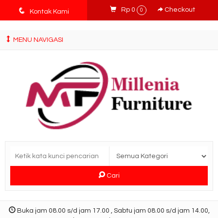
tv3ISbyqwvMDypa7aIfj2FUlPKawe7X5fX5v6wsT4Ns
q
Rp 0
Checkout
0
Kontak Kami
MENU NAVIGASI
Cari
Buka jam 08.00 s/d jam 17.00 , Sabtu jam 08.00 s/d jam 14.00,