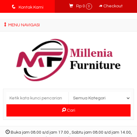
tv3ISbyqwvMDypa7aIfj2FUlPKawe7X5fX5v6wsT4Ns
q
Rp 0
Checkout
0
Kontak Kami
MENU NAVIGASI
Cari
Buka jam 08.00 s/d jam 17.00 , Sabtu jam 08.00 s/d jam 14.00,