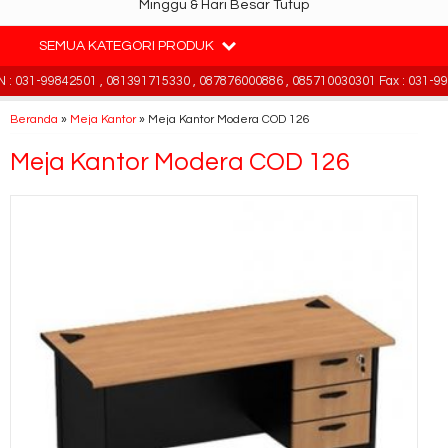
Minggu & Hari Besar Tutup
SEMUA KATEGORI PRODUK
 031-99842501 , 081391715330 , 087876000886 , 085710030301 Fax : 031-998
Beranda
»
Meja Kantor
»
Meja Kantor Modera COD 126
Meja Kantor Modera COD 126