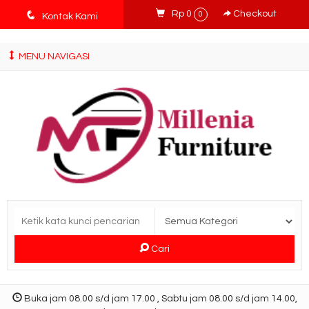
tv3ISbyqwvMDypa7aIfj2FUlPKawe7X5fX5v6wsT4Ns
q
Rp 0
Checkout
0
Kontak Kami
MENU NAVIGASI
Cari
Buka jam 08.00 s/d jam 17.00 , Sabtu jam 08.00 s/d jam 14.00,