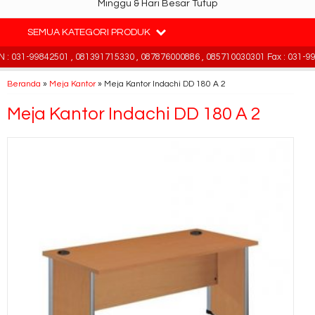
Minggu & Hari Besar Tutup
SEMUA KATEGORI PRODUK
 031-99842501 , 081391715330 , 087876000886 , 085710030301 Fax : 031-998
Beranda
»
Meja Kantor
»
Meja Kantor Indachi DD 180 A 2
Meja Kantor Indachi DD 180 A 2