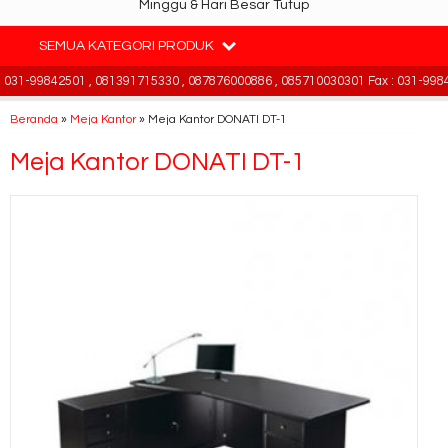
Minggu & Hari Besar Tutup
SEMUA KATEGORI PRODUK
31-99842501 , 081391715330 , 087876000886 , 085710030301 Fax : 031-99842
Beranda
»
Meja Kantor
»
Meja Kantor DONATI DT-1
Meja Kantor DONATI DT-1