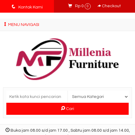
tv3ISbyqwvMDypa7aIfj2FUlPKawe7X5fX5v6wsT4Ns
q
Rp 0
Checkout
0
Kontak Kami
MENU NAVIGASI
Cari
Buka jam 08.00 s/d jam 17.00 , Sabtu jam 08.00 s/d jam 14.00,