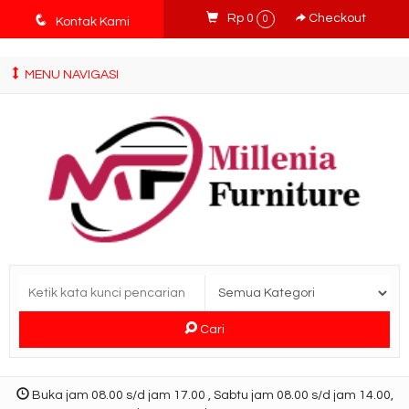
tv3ISbyqwvMDypa7aIfj2FUlPKawe7X5fX5v6wsT4Ns
q
Rp 0
Checkout
0
Kontak Kami
MENU NAVIGASI
Cari
Buka jam 08.00 s/d jam 17.00 , Sabtu jam 08.00 s/d jam 14.00,