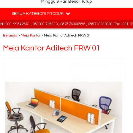
Minggu & Hari Besar Tutup
SEMUA KATEGORI PRODUK
 031-99842501 , 081391715330 , 087876000886 , 085710030301 Fax : 031-99
Beranda
»
Meja Kantor
»
Meja Kantor Aditech FRW 01
Meja Kantor Aditech FRW 01