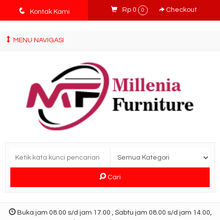
tv3ISbyqwvMDypa7aIfj2FUlPKawe7X5fX5v6wsT4Ns
q
Rp 0
Checkout
0
Kontak Kami
MENU NAVIGASI
Cari
Buka jam 08.00 s/d jam 17.00 , Sabtu jam 08.00 s/d jam 14.00,