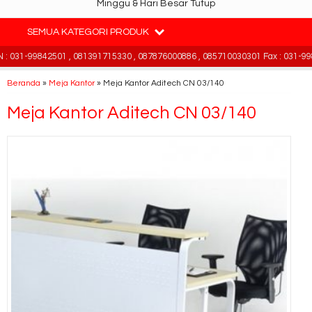
Minggu & Hari Besar Tutup
SEMUA KATEGORI PRODUK
 031-99842501 , 081391715330 , 087876000886 , 085710030301 Fax : 031-998
Beranda
»
Meja Kantor
»
Meja Kantor Aditech CN 03/140
Meja Kantor Aditech CN 03/140