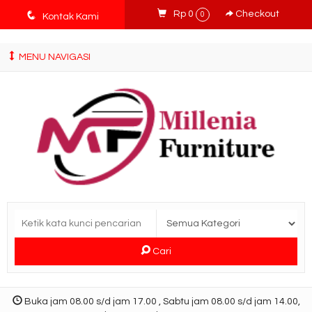
tv3ISbyqwvMDypa7aIfj2FUlPKawe7X5fX5v6wsT4Ns
q
Rp 0
Checkout
0
Kontak Kami
MENU NAVIGASI
Cari
Buka jam 08.00 s/d jam 17.00 , Sabtu jam 08.00 s/d jam 14.00,