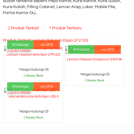
sudah terkenal seperti Meja Kantor, Kursi Kantor, Kursi Susun,
Kursi Kuliah, Filling Cabinet, Lemari Arsip, Loker, Mobile FIle,
Partisi Kantor DLL.
Produk Terkait
Produk Terbaru
Produk Terkait Lemari Pakaian Expo LP 2103
Whatsapp
via SMS
Whatsapp
via SMS
QUICK ORDER
QUICK ORDER
Lemari Pakaian Activ Spin LPM 322
Lemari Pakaian Emporium EWR 36
*Harga Hubungi CS
*Harga Hubungi CS
Ready Stock
Ready Stock
Whatsapp
via SMS
QUICK ORDER
Rak Serba Guna Activ Spin LSG 4
*Harga Hubungi CS
Ready Stock