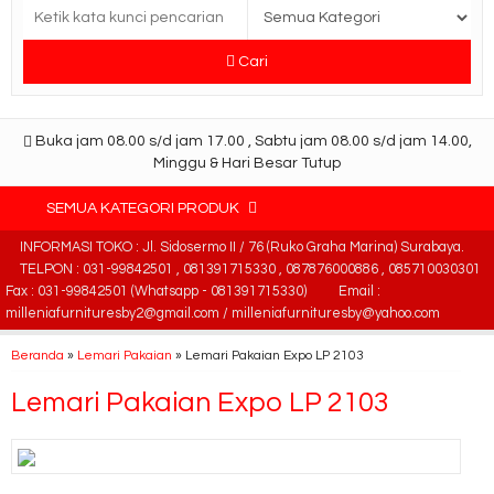
Cari
Buka jam 08.00 s/d jam 17.00 , Sabtu jam 08.00 s/d jam 14.00,
Minggu & Hari Besar Tutup
SEMUA KATEGORI PRODUK
INFORMASI TOKO : Jl. Sidosermo II / 76 (Ruko Graha Marina) Surabaya.
TELPON : 031-99842501 , 081391715330 , 087876000886 , 085710030301
Fax : 031-99842501 (Whatsapp - 081391715330)
Email :
milleniafurnituresby2@gmail.com / milleniafurnituresby@yahoo.com
Beranda
»
Lemari Pakaian
»
Lemari Pakaian Expo LP 2103
Lemari Pakaian Expo LP 2103