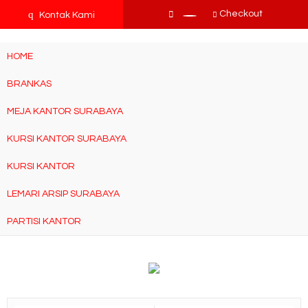
tv3ISbyqwvMDypa7aIfj2FUlPKawe7X5fX5v6wsT4Ns
q
Checkout
Kontak Kami
HOME
BRANKAS
MEJA KANTOR SURABAYA
KURSI KANTOR SURABAYA
KURSI KANTOR
LEMARI ARSIP SURABAYA
PARTISI KANTOR