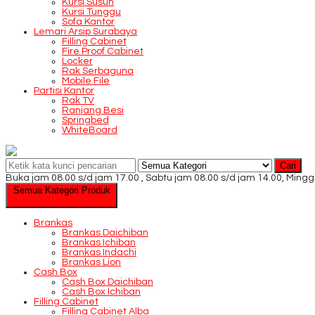
Kursi Susun
Kursi Tunggu
Sofa Kantor
Lemari Arsip Surabaya
Filling Cabinet
Fire Proof Cabinet
Locker
Rak Serbaguna
Mobile File
Partisi Kantor
Rak TV
Ranjang Besi
Springbed
WhiteBoard
Cari
Buka jam 08.00 s/d jam 17.00 , Sabtu jam 08.00 s/d jam 14.00, Mingg
Semua Kategori Produk
Brankas
Brankas Daichiban
Brankas Ichiban
Brankas Indachi
Brankas Lion
Cash Box
Cash Box Daichiban
Cash Box Ichiban
Filling Cabinet
Filling Cabinet Alba