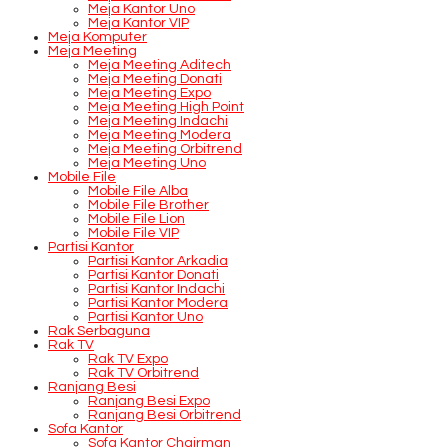
Meja Kantor Uno
Meja Kantor VIP
Meja Komputer
Meja Meeting
Meja Meeting Aditech
Meja Meeting Donati
Meja Meeting Expo
Meja Meeting High Point
Meja Meeting Indachi
Meja Meeting Modera
Meja Meeting Orbitrend
Meja Meeting Uno
Mobile File
Mobile File Alba
Mobile File Brother
Mobile File Lion
Mobile File VIP
Partisi Kantor
Partisi Kantor Arkadia
Partisi Kantor Donati
Partisi Kantor Indachi
Partisi Kantor Modera
Partisi Kantor Uno
Rak Serbaguna
Rak TV
Rak TV Expo
Rak TV Orbitrend
Ranjang Besi
Ranjang Besi Expo
Ranjang Besi Orbitrend
Sofa Kantor
Sofa Kantor Chairman