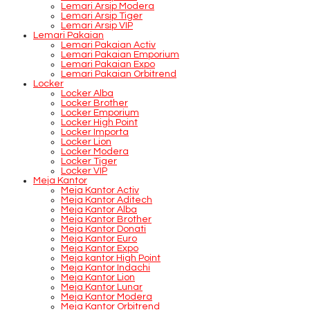
Lemari Arsip Modera
Lemari Arsip Tiger
Lemari Arsip VIP
Lemari Pakaian
Lemari Pakaian Activ
Lemari Pakaian Emporium
Lemari Pakaian Expo
Lemari Pakaian Orbitrend
Locker
Locker Alba
Locker Brother
Locker Emporium
Locker High Point
Locker Importa
Locker Lion
Locker Modera
Locker Tiger
Locker VIP
Meja Kantor
Meja Kantor Activ
Meja Kantor Aditech
Meja Kantor Alba
Meja Kantor Brother
Meja Kantor Donati
Meja Kantor Euro
Meja Kantor Expo
Meja kantor High Point
Meja Kantor Indachi
Meja Kantor Lion
Meja Kantor Lunar
Meja Kantor Modera
Meja Kantor Orbitrend