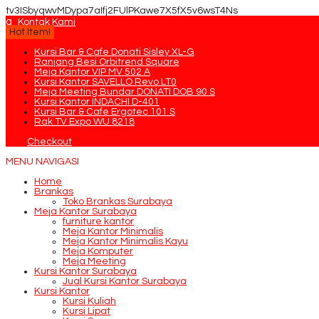
tv3ISbyqwvMDypa7aIfj2FUlPKawe7X5fX5v6wsT4Ns
q
Kontak Kami
Hot Item!
Kursi Bar & Cafe Donati Sisley XL-G
Ranjang Besi Orbitrend Square
Meja Kantor VIP MV 502 A
Kursi Kantor SAVELLO Revo LT0
Meja Meeting Bundar DONATI DOB 90 S
Kursi Kantor INDACHI D-401
Kursi Bar & Cafe Ergotec 101 S
Rak TV Expo WU 8218
Checkout
MENU NAVIGASI
Home
Brankas
Toko Brankas Surabaya
Meja Kantor Surabaya
furniture kantor
Meja Kantor Minimalis
Meja Kantor Minimalis Kayu
Meja Komputer
Meja Meeting
Kursi Kantor Surabaya
Jual Kursi Kantor Surabaya
Kursi Kantor
Kursi Kuliah
Kursi Lipat