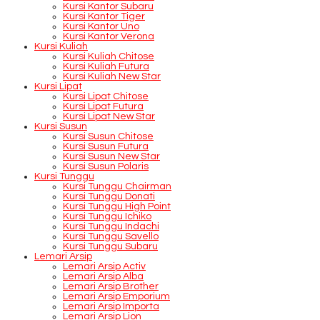
Kursi Kantor Subaru
Kursi Kantor Tiger
Kursi Kantor Uno
Kursi Kantor Verona
Kursi Kuliah
Kursi Kuliah Chitose
Kursi Kuliah Futura
Kursi Kuliah New Star
Kursi Lipat
Kursi Lipat Chitose
Kursi Lipat Futura
Kursi Lipat New Star
Kursi Susun
Kursi Susun Chitose
Kursi Susun Futura
Kursi Susun New Star
Kursi Susun Polaris
Kursi Tunggu
Kursi Tunggu Chairman
Kursi Tunggu Donati
Kursi Tunggu High Point
Kursi Tunggu Ichiko
Kursi Tunggu Indachi
Kursi Tunggu Savello
Kursi Tunggu Subaru
Lemari Arsip
Lemari Arsip Activ
Lemari Arsip Alba
Lemari Arsip Brother
Lemari Arsip Emporium
Lemari Arsip Importa
Lemari Arsip Lion