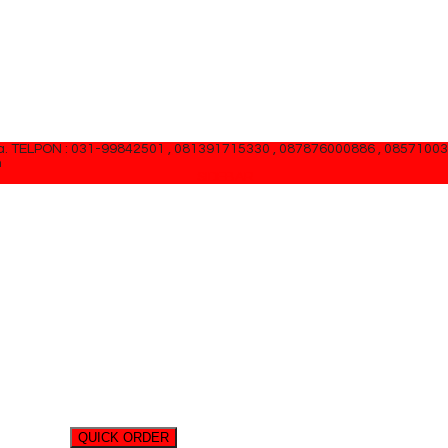
a.
TELPON : 031-99842501 , 081391715330 , 087876000886 , 0857100
m
SIDEBAR
QUICK ORDER