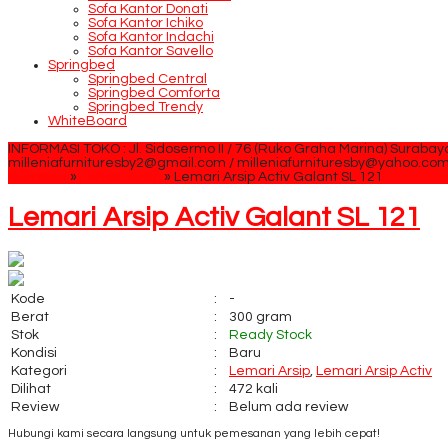
Sofa Kantor Donati
Sofa Kantor Ichiko
Sofa Kantor Indachi
Sofa Kantor Savello
Springbed
Springbed Central
Springbed Comforta
Springbed Trendy
WhiteBoard
INFORMASI TOKO : Jl. Sidosermo II / 76 (Ruko Graha Marina) Surabay
milleniafurnituresby2@gmail.com / milleniafurnituresby@yahoo.co
Beranda
»
Lemari Arsip
»
Lemari Arsip Activ Galant SL 121
Lemari Arsip Activ Galant SL 121
Kode
:
-
Berat
:
300 gram
Stok
:
Ready Stock
Kondisi
:
Baru
Kategori
:
Lemari Arsip
,
Lemari Arsip Activ
Dilihat
:
472 kali
Review
:
Belum ada review
Hubungi kami secara langsung untuk pemesanan yang lebih cepat!