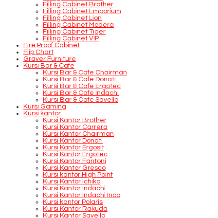
Filling Cabinet Brother
Filling Cabinet Emporium
Filling Cabinet Lion
Filling Cabinet Modera
Filling Cabinet Tiger
Filling Cabinet VIP
Fire Proof Cabinet
Flip Chart
Graver Furniture
Kursi Bar & Cafe
Kursi Bar & Cafe Chairman
Kursi Bar & Cafe Donati
Kursi Bar & Cafe Ergotec
Kursi Bar & Cafe Indachi
Kursi Bar & Cafe Savello
Kursi Gaming
Kursi kantor
Kursi Kantor Brother
Kursi Kantor Carrera
Kursi Kantor Chairman
Kursi Kantor Donati
Kursi Kantor Ergosit
Kursi Kantor Ergotec
Kursi Kantor Fantoni
Kursi Kantor Gresco
Kursi kantor High Point
Kursi Kantor Ichiko
Kursi Kantor Indachi
Kursi Kantor Indachi Inco
Kursi kantor Polaris
Kursi Kantor Rakuda
Kursi Kantor Savello