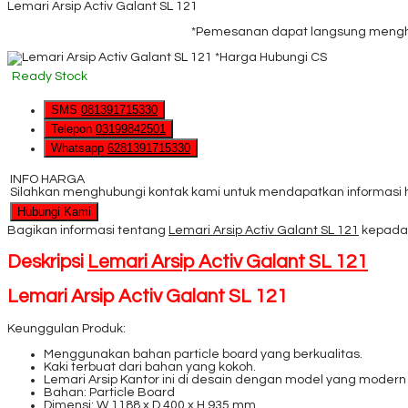
Lemari Arsip Activ Galant SL 121
*Pemesanan dapat langsung menghub
*Harga Hubungi CS
Ready Stock
SMS
081391715330
Telepon
03199842501
Whatsapp
6281391715330
INFO HARGA
Silahkan menghubungi kontak kami untuk mendapatkan informasi ha
Hubungi Kami
Bagikan informasi tentang
Lemari Arsip Activ Galant SL 121
kepada 
Deskripsi
Lemari Arsip Activ Galant SL 121
Lemari Arsip Activ Galant SL 121
Keunggulan Produk:
Menggunakan bahan particle board yang berkualitas.
Kaki terbuat dari bahan yang kokoh.
Lemari Arsip Kantor ini di desain dengan model yang modern
Bahan: Particle Board
Dimensi: W 1188 x D 400 x H 935 mm