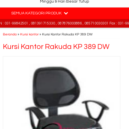
Minggu & Hari Besar Tutup
SEMUA KATEGORI PRODUK
 031-99842501 , 081391715330 , 087876000886 , 085710030301 Fax : 031-998
Beranda
»
Kursi kantor
»
Kursi Kantor Rakuda KP 389 DW
Kursi Kantor Rakuda KP 389 DW