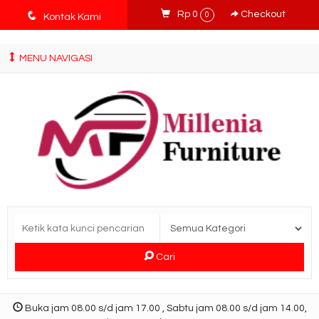
tv3ISbyqwvMDypa7aIfj2FUlPKawe7X5fX5v6wsT4Ns
q
Rp 0
Checkout
0
Kontak Kami
MENU NAVIGASI
Cari
Buka jam 08.00 s/d jam 17.00 , Sabtu jam 08.00 s/d jam 14.00,