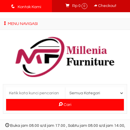
tv3ISbyqwvMDypa7aIfj2FUlPKawe7X5fX5v6wsT4Ns
q
Rp 0
Checkout
0
Kontak Kami
MENU NAVIGASI
Cari
Buka jam 08.00 s/d jam 17.00 , Sabtu jam 08.00 s/d jam 14.00,