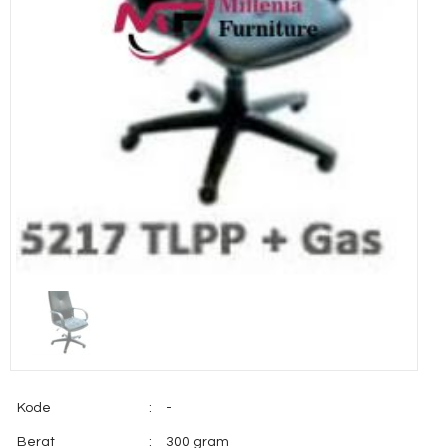
Kode
:
-
Berat
:
300 gram