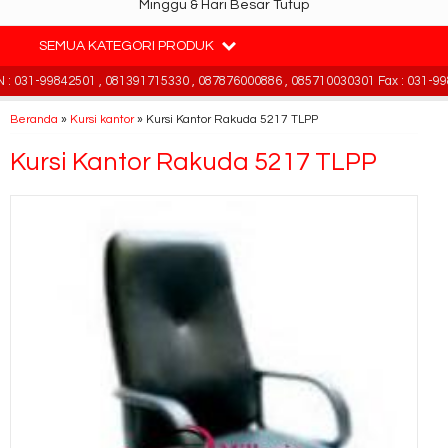
Minggu & Hari Besar Tutup
SEMUA KATEGORI PRODUK
 031-99842501 , 081391715330 , 087876000886 , 085710030301 Fax : 031-998
Beranda
»
Kursi kantor
»
Kursi Kantor Rakuda 5217 TLPP
Kursi Kantor Rakuda 5217 TLPP