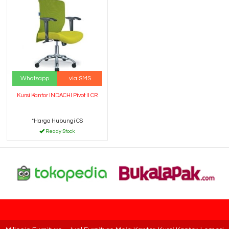
Whatsapp
via SMS
Kursi Kantor INDACHI Pivot II CR
*Harga Hubungi CS
Ready Stock