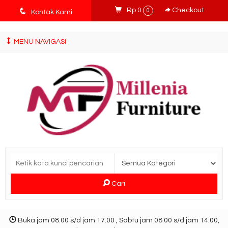
tv3ISbyqwvMDypa7aIfj2FUlPKawe7X5fX5v6wsT4Ns
q
Rp 0
Checkout
0
Kontak Kami
MENU NAVIGASI
Cari
Buka jam 08.00 s/d jam 17.00 , Sabtu jam 08.00 s/d jam 14.00,