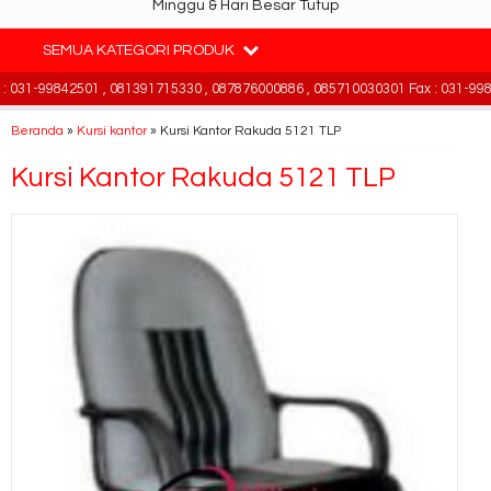
Minggu & Hari Besar Tutup
SEMUA KATEGORI PRODUK
031-99842501 , 081391715330 , 087876000886 , 085710030301 Fax : 031-9984
Beranda
»
Kursi kantor
»
Kursi Kantor Rakuda 5121 TLP
Kursi Kantor Rakuda 5121 TLP