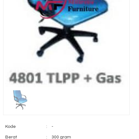
Kode
:
-
Berat
:
300 gram