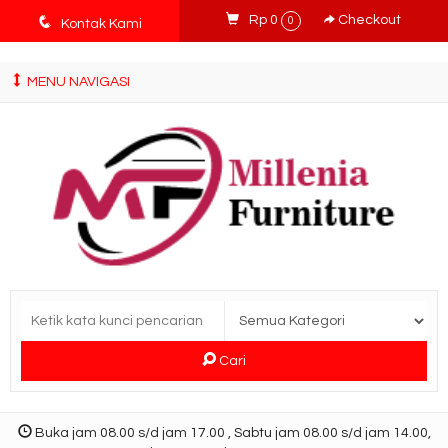
tv3ISbyqwvMDypa7aIfj2FUlPKawe7X5fX5v6wsT4Ns
q
Rp 0
Checkout
0
Kontak Kami
MENU NAVIGASI
Cari
Buka jam 08.00 s/d jam 17.00 , Sabtu jam 08.00 s/d jam 14.00,