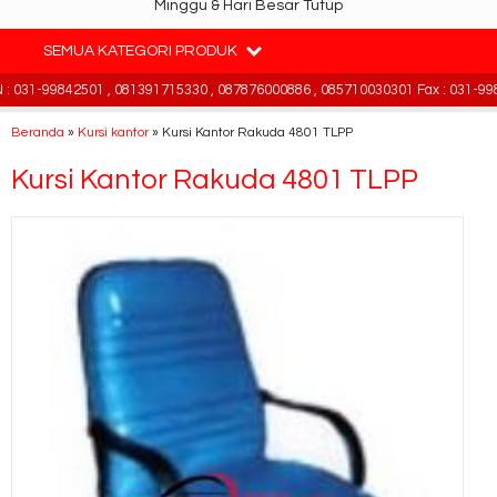
Minggu & Hari Besar Tutup
SEMUA KATEGORI PRODUK
031-99842501 , 081391715330 , 087876000886 , 085710030301 Fax : 031-9984
Beranda
»
Kursi kantor
»
Kursi Kantor Rakuda 4801 TLPP
Kursi Kantor Rakuda 4801 TLPP