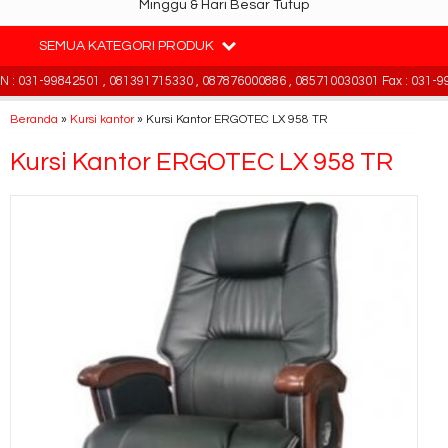
Minggu & Hari Besar Tutup
SEMUA KATEGORI PRODUK
: 031-99842501 , 081391715330 , 087876000886 , 085710030301 Fax : 031-99
Beranda
»
Kursi kantor
»
Kursi Kantor ERGOTEC LX 958 TR
Kursi Kantor ERGOTEC LX 958 TR