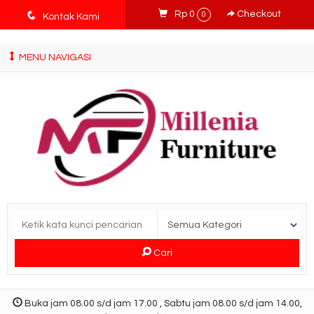
tv3ISbyqwvMDypa7aIfj2FUlPKawe7X5fX5v6wsT4Ns
q
Rp 0
Checkout
0
Kontak Kami
MENU NAVIGASI
Cari
Buka jam 08.00 s/d jam 17.00 , Sabtu jam 08.00 s/d jam 14.00,