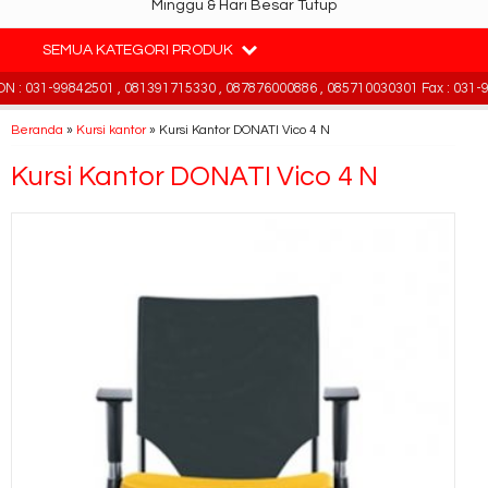
Minggu & Hari Besar Tutup
SEMUA KATEGORI PRODUK
: 031-99842501 , 081391715330 , 087876000886 , 085710030301 Fax : 031-9
Beranda
»
Kursi kantor
»
Kursi Kantor DONATI Vico 4 N
Kursi Kantor DONATI Vico 4 N