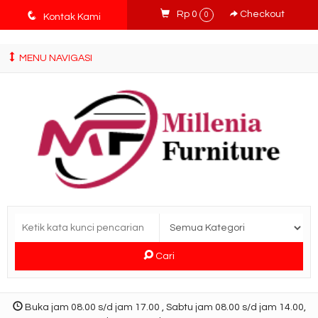
tv3ISbyqwvMDypa7aIfj2FUlPKawe7X5fX5v6wsT4Ns
q
Rp 0
Checkout
0
Kontak Kami
MENU NAVIGASI
Cari
Buka jam 08.00 s/d jam 17.00 , Sabtu jam 08.00 s/d jam 14.00,