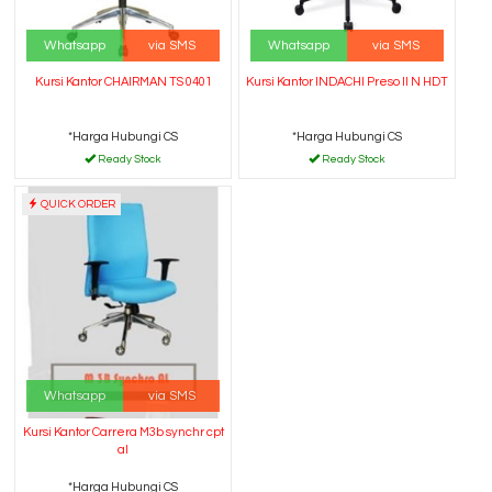
Whatsapp
via SMS
Whatsapp
via SMS
Kursi Kantor CHAIRMAN TS 0401
Kursi Kantor INDACHI Preso II N HDT
*Harga Hubungi CS
*Harga Hubungi CS
Ready Stock
Ready Stock
QUICK ORDER
Whatsapp
via SMS
Kursi Kantor Carrera M3b synchr cpt
al
*Harga Hubungi CS