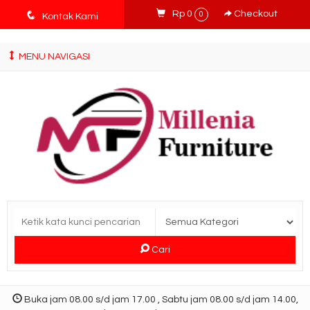
tv3ISbyqwvMDypa7aIfj2FUlPKawe7X5fX5v6wsT4Ns
q
Rp 0
Checkout
0
Kontak Kami
MENU NAVIGASI
Cari
Buka jam 08.00 s/d jam 17.00 , Sabtu jam 08.00 s/d jam 14.00,