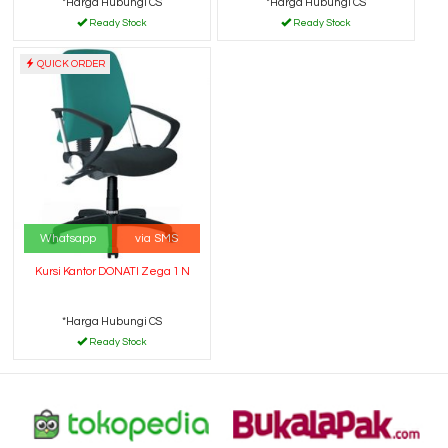
*Harga Hubungi CS
*Harga Hubungi CS
Ready Stock
Ready Stock
QUICK ORDER
Whatsapp
via SMS
Kursi Kantor DONATI Zega 1 N
*Harga Hubungi CS
Ready Stock