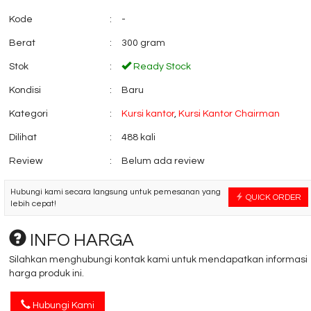
Kode
:
-
Berat
:
300 gram
Meja Kantor Modera
Mobile File Manua
SOD 7512
SystemVIP M....
Stok
:
Ready Stock
*Harga Hubungi CS
*Harga Hubungi 
Ready Stock
Kondisi
:
Baru
Kategori
:
Kursi kantor
,
Kursi Kantor Chairman
Dilihat
:
488 kali
Review
:
Belum ada review
Hubungi kami secara langsung untuk pemesanan yang
QUICK ORDER
lebih cepat!
INFO HARGA
Silahkan menghubungi kontak kami untuk mendapatkan informasi
harga produk ini.
Hubungi Kami