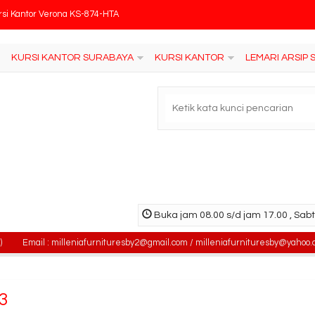
rsi Kantor Verona KS-874-HTA
a Kantor Activ Galant MTO 162
KURSI KANTOR SURABAYA
KURSI KANTOR
LEMARI ARSIP
rsi Kantor Verona KD-107-CTL
si Kantor Fantoni Spector
tisi Kantor Donati YWS 03
ja Kantor DONATI DOD 14
si Kantor Fantoni Zara
Buka jam 08.00 s/d jam 17.00 , Sabt
si Kantor Donati Clouse 1 N
ail : milleniafurnituresby2@gmail.com / milleniafurnituresby@yahoo.com
3