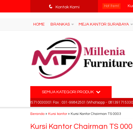
tv3ISbyqwvMDypa7aIfj2FUlPKawe7X5fX5v6wsT4Ns
q
Hot Item!
Ku
Kontak Kami
Mej
HOME
BRANKAS
MEJA KANTOR SURABAYA
Ku
Kur
Par
Me
Kur
SEMUA KATEGORI PRODUK
Kur
00886 , 085710030301 Fax : 031-99842501 (Whatsapp - 081391715330)
Em
Beranda
»
Kursi kantor
»
Kursi Kantor Chairman TS 0003
Kursi Kantor Chairman TS 000