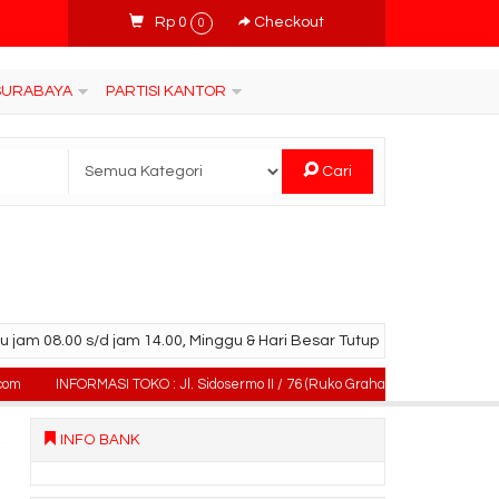
Rp 0
Checkout
0
 SURABAYA
PARTISI KANTOR
Cari
u jam 08.00 s/d jam 14.00, Minggu & Hari Besar Tutup
INFORMASI TOKO : Jl. Sidosermo II / 76 (Ruko Graha Marina) Surabaya.
T
INFO BANK