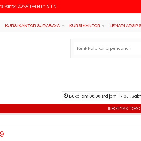
rsi Kantor DONATI Veeten-S 1 N
k Buku Tiger Pintu Ayun BS-18C
KURSI KANTOR SURABAYA
KURSI KANTOR
LEMARI ARSIP
ja Sekolah Futura MJ FTR 606
ankas Daichiban DS 808 A
rsi Kantor Carrera Mesh 103 CPT AL
mari Arsip Tiger FC-M3
rsi Kantor ERGOTEC 851 S
Buka jam 08.00 s/d jam 17.00 , Sabt
rsi Kantor Verona KS-302-HK
INFORMASI TOKO : Jl. Sido
09