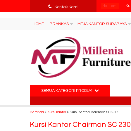
tv3ISbyqwvMDypa7aIfj2FUlPKawe7X5fX5v6wsT4Ns
q
Hot Item!
Ku
Kontak Kami
Ra
HOME
BRANKAS
MEJA KANTOR SURABAYA
Me
Br
Ku
Le
Ku
SEMUA KATEGORI PRODUK
Ku
Beranda
»
Kursi kantor
»
Kursi Kantor Chairman SC 2309
Kursi Kantor Chairman SC 23