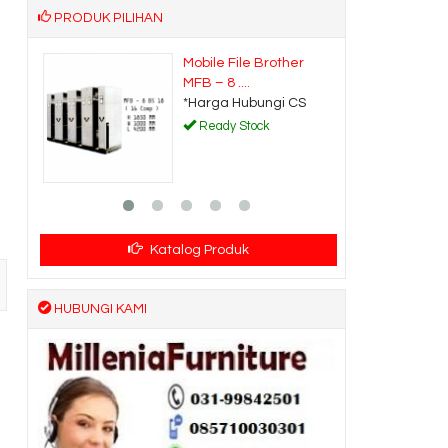
PRODUK PILIHAN
er
Kursi Kantor Carrera
P4 synchr....
CS
*Harga Hubungi CS
Ready Stock
Katalog Produk
HUBUNGI KAMI