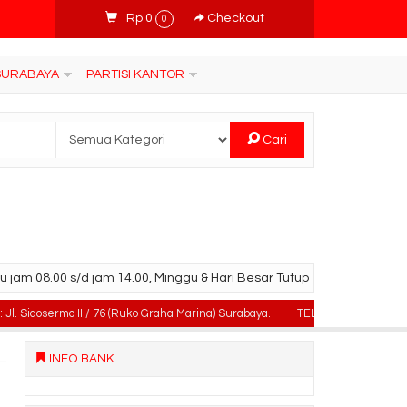
Rp 0
Checkout
0
 SURABAYA
PARTISI KANTOR
Cari
u jam 08.00 s/d jam 14.00, Minggu & Hari Besar Tutup
sermo II / 76 (Ruko Graha Marina) Surabaya.
TELPON : 031-99842501 , 08
INFO BANK