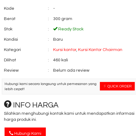
Kode
:
-
Berat
:
300 gram
Mobile File Broth
MFB – 8 ....
Stok
:
Ready Stock
*Harga Hubungi 
Ready Stock
Kondisi
:
Baru
Kategori
:
Kursi kantor
,
Kursi Kantor Chairman
Dilihat
:
460 kali
Review
:
Belum ada review
Hubungi kami secara langsung untuk pemesanan yang
QUICK ORDER
lebih cepat!
INFO HARGA
Silahkan menghubungi kontak kami untuk mendapatkan informasi
harga produk ini.
Hubungi Kami