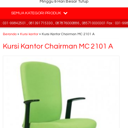
Minggu & Hari Besar Tutup
SEMUA KATEGORI PRODUK
031-99842501 , 081391715330 , 087876000886 , 085710030301 Fax : 031-9984
Beranda
»
Kursi kantor
»
Kursi Kantor Chairman MC 2101 A
Kursi Kantor Chairman MC 2101 A