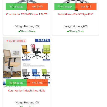
Whatsapp
via SMS
Whatsapp
via SMS
Kursi Kantor DONATI Voxer 1 AL TC
Kursi Kantor ICHIKO Spell 2 C
*Harga Hubungi CS
*Harga Hubungi CS
Ready Stock
Ready Stock
QUICK ORDER
Whatsapp
via SMS
Kursi Kantor Indachi Inco Malta
*Harga Hubungi CS