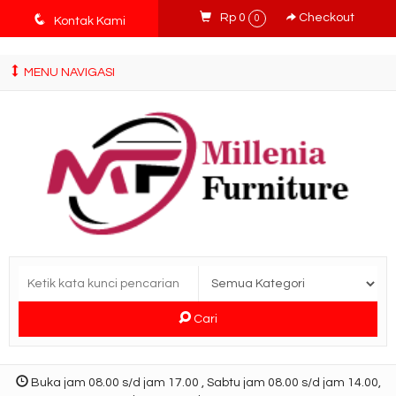
tv3ISbyqwvMDypa7aIfj2FUlPKawe7X5fX5v6wsT4Ns
q
Rp 0
Checkout
0
Kontak Kami
MENU NAVIGASI
Cari
Buka jam 08.00 s/d jam 17.00 , Sabtu jam 08.00 s/d jam 14.00,