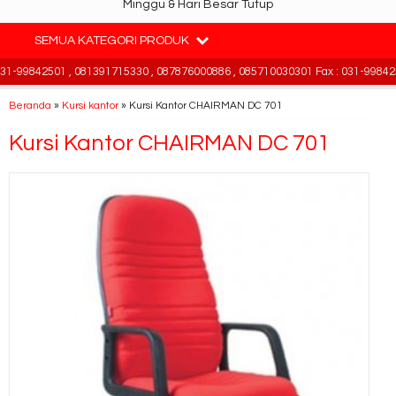
Minggu & Hari Besar Tutup
SEMUA KATEGORI PRODUK
-99842501 , 081391715330 , 087876000886 , 085710030301 Fax : 031-998425
Beranda
»
Kursi kantor
»
Kursi Kantor CHAIRMAN DC 701
Kursi Kantor CHAIRMAN DC 701