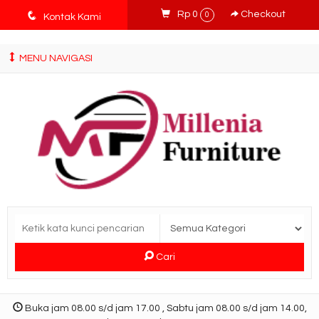
tv3ISbyqwvMDypa7aIfj2FUlPKawe7X5fX5v6wsT4Ns
q
Rp 0
Checkout
0
Kontak Kami
MENU NAVIGASI
Cari
Buka jam 08.00 s/d jam 17.00 , Sabtu jam 08.00 s/d jam 14.00,